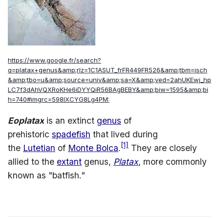
https://www.google.fr/search?
q=platax+genus&amp;rlz=1C1ASUT_frFR449FR526&amp;tbm=isch
&amp;tbo=u&amp;source=univ&amp;sa=X&amp;ved=2ahUKEwj_hp
LC7f3dAhVQXRoKHe6iDYYQiR56BAgBEBY&amp;biw=1595&amp;bi
h=740#imgrc=598IXCYG8Lg4PM:
Eoplatax
is an extinct
genus
of
prehistoric
spadefish
that lived during
[1]
the
Lutetian
of
Monte Bolca
.
They are closely
allied to the
extant
genus,
Platax
, more commonly
known as "batfish."