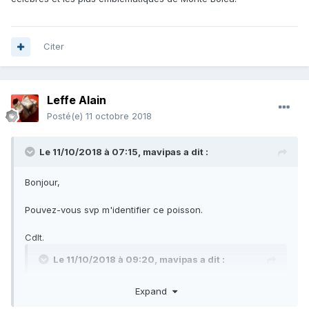
Citer
Leffe Alain
Posté(e)
11 octobre 2018
Le 11/10/2018 à 07:15,
mavipas
a dit :
Bonjour,
Pouvez-vous svp m'identifier ce poisson.
Cdlt.
Le 11/10/2018 à 09:20,
mavipas
a dit :
Je voulais savoir si il n'avait pas été recollé?
Expand