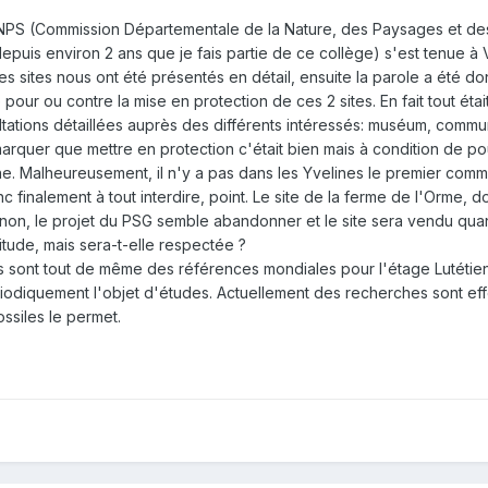
PS (Commission Départementale de la Nature, des Paysages et des Si
epuis environ 2 ans que je fais partie de ce collège) s'est tenue à Ve
. Les sites nous ont été présentés en détail, ensuite la parole a ét
our ou contre la mise en protection de ces 2 sites. En fait tout était 
ltations détaillées auprès des différents intéressés: muséum, commun
emarquer que mettre en protection c'était bien mais à condition de p
onne. Malheureusement, il n'y a pas dans les Yvelines le premier c
nc finalement à tout interdire, point. Le site de la ferme de l'Orme,
rignon, le projet du PSG semble abandonner et le site sera vendu q
itude, mais sera-t-elle respectée ?
sites sont tout de même des références mondiales pour l'étage Lutétie
périodiquement l'objet d'études. Actuellement des recherches sont ef
ssiles le permet.