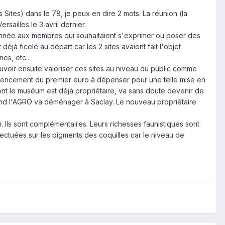
tes) dans le 78, je peux en dire 2 mots. La réunion (la
rsailles le 3 avril dernier.
é donnée aux membres qui souhaitaient s'exprimer ou poser des
déjà ficelé au départ car les 2 sites avaient fait l'objet
es, etc..
ouvoir ensuite valoriser ces sites au niveau du public comme
ommencement du premier euro à dépenser pour une telle mise en
 dont le muséum est déjà propriétaire, va sans doute devenir de
uand l'AGRO va déménager à Saclay. Le nouveau propriétaire
n. Ils sont complémentaires. Leurs richesses faunistiques sont
fectuées sur les pigments des coquilles car le niveau de