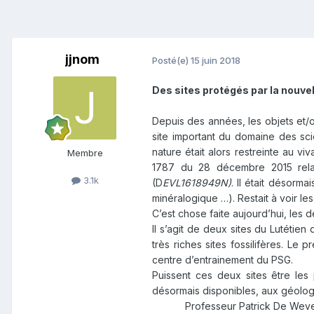
jjnom
Posté(e)
15 juin 2018
Des sites protégés par la nouve
Depuis des années, les objets et/
site important du domaine des sci
nature était alors restreinte au 
Membre
1787 du 28 décembre 2015 relati
3.1k
(D
EVL1618949N)
. Il était désorm
minéralogique …). Restait à voir les
C’est chose faite aujourd’hui, les
Il s’agit de deux sites du Lutétie
très riches sites fossilifères. Le
centre d’entrainement du PSG.
Puissent ces deux sites être les
désormais disponibles, aux géologu
Professeur Patrick De Wev