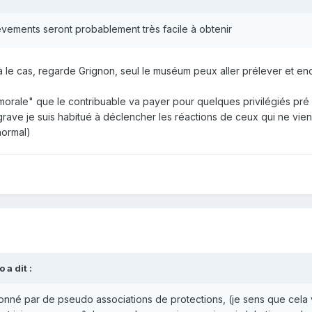
lèvements seront probablement très facile
à obtenir
éjà le cas, regarde Grignon, seul le muséum peux aller prélever et en
orale" que le contribuable va payer pour quelques privilégiés pré 
grave je suis habitué à déclencher les réactions de ceux qui ne vien
normal)
o
a dit :
ionné par de pseudo associations de protections, (je sens que cela v