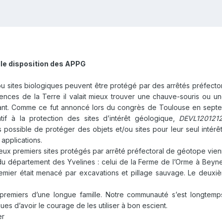
lle disposition des APPG
ou sites biologiques peuvent être protégé par des arrêtés préfecto
ences de la Terre il valait mieux trouver une chauve-souris ou u
vivant. Comme ce fut annoncé lors du congrès de Toulouse en sept
f à la protection des sites d’intérêt géologique,
DEVL12012
ais possible de protéger des objets et/ou sites pour leur seul inté
 applications.
 deux premiers sites protégés par arrêté préfectoral de géotope vien
n du département des Yvelines : celui de la Ferme de l’Orme à Beyn
 premier était menacé par excavations et pillage sauvage. Le deuxi
 premiers d’une longue famille. Notre communauté s’est longtemps
es d’avoir le courage de les utiliser à bon escient.
er