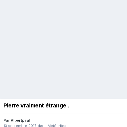
Pierre vraiment étrange .
Par
Albertpaul
10 septembre 2017
dans
Météorites