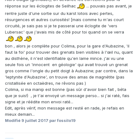
réponse sur les éclogites de Seilhac
... pouvais pas avant, je
rentre juste d'une sortie sur du karst lotois avec pertes,
résurgences et autres curiosités! [mais comme tu m'as court
circuité, je sais pas si je te passerai une éclogite de 'vers
Lubersac' que j'avais mis de côté pour toi quand on se verra
bon , alors je complète pour Colima, pour la gare d'Aubazine, 'il
faut la foi' pour trouver des grenats bien visibles à l'œil nu, quant
au disthène, il n'est identifiable qu'en lame mince. j'ai vu une
seule fois un 'innocent en géologie' qui avait trouvé un grenat
gros comme l'ongle du petit doigt à Aubazine; par contre, dans la
'leptynite d'Aubazine', on trouve des amas de magnétite (pas
cristallisée en octaèdres, ne rêvons pas )
Colima, si ma manip est bonne (pas sûr d'avoir bien fait , béta
que je suis!) , je t'ai envoyé un message perso... si j'ai raté, fais
signe et je réédite mon envoi raté...
Edit, après vérif, mon message est resté en rade, je refais en
mieux demain...
Modifié
9 juillet 2017
par fossilo19