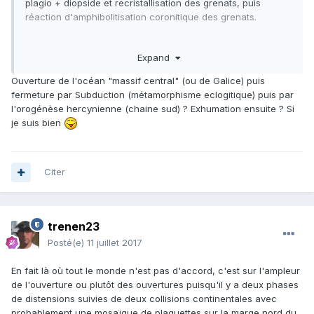
plagio + diopside et recristallisation des grenats, puis
réaction d'amphibolitisation coronitique des grenats.
Serge
Expand
Ouverture de l'océan "massif central" (ou de Galice) puis
fermeture par Subduction (métamorphisme eclogitique) puis par
l'orogénèse hercynienne (chaine sud) ? Exhumation ensuite ? Si
je suis bien
Citer
trenen23
Posté(e)
11 juillet 2017
En fait là où tout le monde n'est pas d'accord, c'est sur l'ampleur
de l'ouverture ou plutôt des ouvertures puisqu'il y a deux phases
de distensions suivies de deux collisions continentales avec
probablement une mosaïque de plaquettes sur la marge nord du