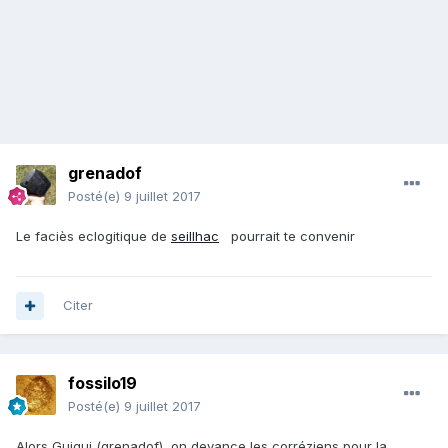
grenadof
Posté(e)
9 juillet 2017
Le faciès eclogitique de
seillhac
pourrait te convenir
Citer
fossilo19
Posté(e)
9 juillet 2017
Alors Guigui (grenadof), on devance les corréziens pour la