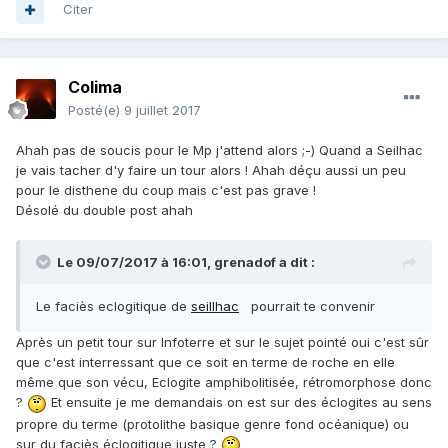
Citer
Colima
Posté(e)
9 juillet 2017
Ahah pas de soucis pour le Mp j'attend alors ;-) Quand a Seilhac
je vais tacher d'y faire un tour alors ! Ahah déçu aussi un peu
pour le disthene du coup mais c'est pas grave !
Désolé du double post ahah
Le 09/07/2017 à 16:01,
grenadof
a dit :
Le faciès eclogitique de
seillhac
pourrait te convenir
Après un petit tour sur Infoterre et sur le sujet pointé oui c'est sûr
que c'est interressant que ce soit en terme de roche en elle
même que son vécu, Eclogite amphibolitisée, rétromorphose donc
?
Et ensuite je me demandais on est sur des éclogites au sens
propre du terme (protolithe basique genre fond océanique) ou
sur du faciès éclogitique juste ?