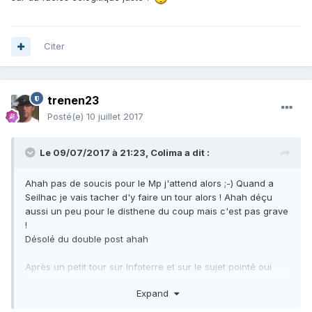
Citer
trenen23
Posté(e)
10 juillet 2017
Le 09/07/2017 à 21:23,
Colima
a dit :
Ahah pas de soucis pour le Mp j'attend alors ;-) Quand a
Seilhac je vais tacher d'y faire un tour alors ! Ahah déçu
aussi un peu pour le disthene du coup mais c'est pas grave
!
Désolé du double post ahah
Après un petit tour sur Infoterre et sur le sujet pointé oui
c'est sûr que c'est interressant que ce soit en terme de
Expand
roche en elle même que son vécu, Eclogite amphibolitisée,
rétromorphose donc ?
Et ensuite je me demandais on