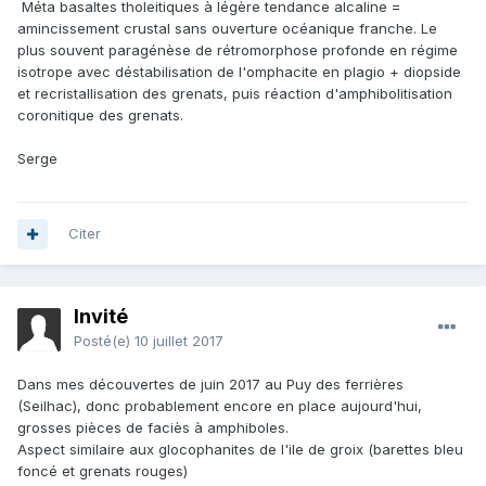
Méta basaltes tholeitiques à légère tendance alcaline =
est sur des éclogites au sens propre du terme (protolithe
amincissement crustal sans ouverture océanique franche. Le
basique genre fond océanique) ou sur du faciès éclogitique
plus souvent paragénèse de rétromorphose profonde en régime
juste ?
isotrope avec déstabilisation de l'omphacite en plagio + diopside
et recristallisation des grenats, puis réaction d'amphibolitisation
coronitique des grenats.
Serge
Citer
Invité
Posté(e)
10 juillet 2017
Dans mes découvertes de juin 2017 au Puy des ferrières
(Seilhac), donc probablement encore en place aujourd'hui,
grosses pièces de faciès à amphiboles.
Aspect similaire aux glocophanites de l'ile de groix (barettes bleu
foncé et grenats rouges)