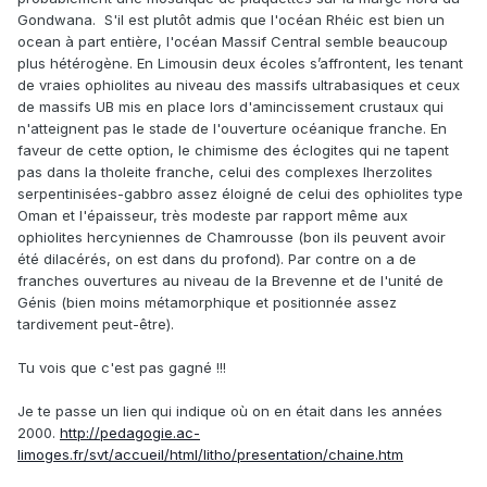
Gondwana. S'il est plutôt admis que l'océan Rhéic est bien un
ocean à part entière, l'océan Massif Central semble beaucoup
plus hétérogène. En Limousin deux écoles s’affrontent, les tenant
de vraies ophiolites au niveau des massifs ultrabasiques et ceux
de massifs UB mis en place lors d'amincissement crustaux qui
n'atteignent pas le stade de l'ouverture océanique franche. En
faveur de cette option, le chimisme des éclogites qui ne tapent
pas dans la tholeite franche, celui des complexes lherzolites
serpentinisées-gabbro assez éloigné de celui des ophiolites type
Oman et l'épaisseur, très modeste par rapport même aux
ophiolites hercyniennes de Chamrousse (bon ils peuvent avoir
été dilacérés, on est dans du profond). Par contre on a de
franches ouvertures au niveau de la Brevenne et de l'unité de
Génis (bien moins métamorphique et positionnée assez
tardivement peut-être).
Tu vois que c'est pas gagné !!!
Je te passe un lien qui indique où on en était dans les années
2000.
http://pedagogie.ac-
limoges.fr/svt/accueil/html/litho/presentation/chaine.htm