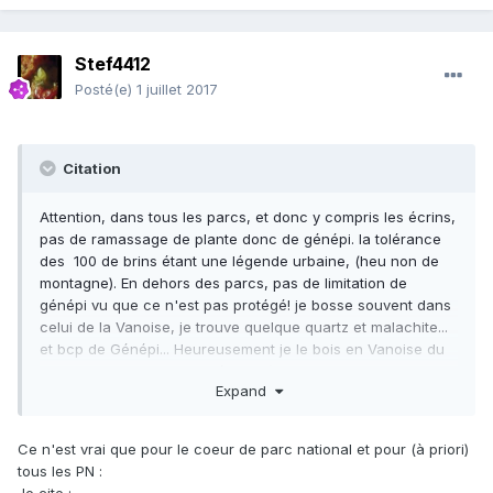
Stef4412
Posté(e)
1 juillet 2017
Citation
Attention, dans tous les parcs, et donc y compris les écrins,
pas de ramassage de plante donc de génépi. la tolérance
des 100 de brins étant une légende urbaine, (heu non de
montagne). En dehors des parcs, pas de limitation de
génépi vu que ce n'est pas protégé! je bosse souvent dans
celui de la Vanoise, je trouve quelque quartz et malachite...
et bcp de Génépi... Heureusement je le bois en Vanoise du
coup il ne sort pas de la région ;-)
Expand
Ce n'est vrai que pour le coeur de parc national et pour (à priori)
tous les PN :
Je cite :