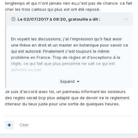
longtemps et qui n'ont jamais rien eu,c'est pas de chance. ca fait
internet, et sur le terrain les panneaux pour l'interdiction
cher les trois cailloux qui plus est ont été reposé.
des végétaux,
mais non celle des cailloux!
Du coup c'est 135 € que j'ai pris --' pour 3 cailloux moches
Le 02/07/2017 à 08:20,
gratouille
a dit :
que j'ai dû reposer, 2 calcites de 1cm d'arête et une
ammonite
La contestation comme quoi c'est pas écrit a été faite et la
En voyant les discussions, j'ai l'impression qu'il faut avoir
réponse fut en gros :
la réserve ne peut pas mettre toutes
une thèse en droit et un master en botanique pour savoir ce
les interdictions sur un panneau
qui est autorisé. Finalement c'est toujours le même
problème en France. Trop de règles et d'exceptions à la
Mais ce n'est pas sur le site internet!!
règle, ce qui fait que plus personne ne sait ce qui est
http://www.reserves-
autorisé ou pas.
naturelles.org/sites/default/files/reserves/rnn136-plaquette-
Une petite information claire pour chaque parc sur des
hauts-de-chartreuse.pdf
Expand
panneaux d’accueil ça ne serait pas trop demander au
http://www.reserves-
final...et un balisage clair des limites aussi (pour certains
Je suis d'accord avec toi, un panneau informant les visisteurs
naturelles.org/sites/default/files/reserves/rnn136-
parc le balisage est bien fait mais c'est pas toujours le cas)
des regles serait bcp plus adapté que de devoir ire le reglement
decretcreation_19971001.pdf
Un peu de pédagogie chez les gardes ça pourrait aussi être
interieur du lieux juste pour une sortie de quelques heures.
ah ça ils ont répondu :
vous devez vous renseigner avant
utile. Je connais pas 73? mais vu ce qu'il raconte j'ai pas
d'y aller c'est écrit sur le règlement intérieur.
l'impression qu'il soit un ravageur de la montagne. Un petit
rappel au règlement du parc sans verbalisation aurait été
Du coup à chaque sortie aller chercher le règlement
Citer
tout aussi productif.
intérieur etc...
Grat