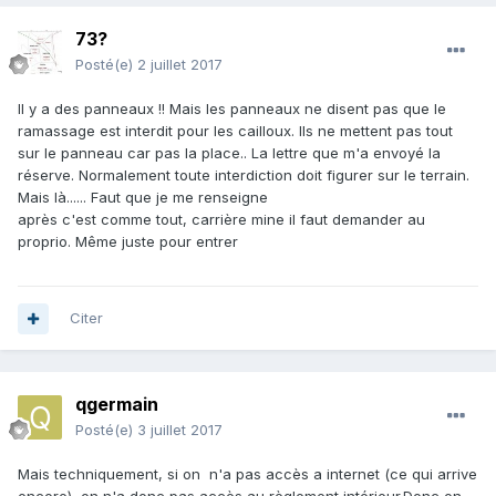
La police de l'environnement m'a dit que dans le Parc des
Bauges on peut. On verra si l'ONF pense la même chose
73?
Posté(e)
2 juillet 2017
Stef
Il y a des panneaux !! Mais les panneaux ne disent pas que le
ramassage est interdit pour les cailloux. Ils ne mettent pas tout
sur le panneau car pas la place.. La lettre que m'a envoyé la
réserve. Normalement toute interdiction doit figurer sur le terrain.
Mais là...... Faut que je me renseigne
après c'est comme tout, carrière mine il faut demander au
proprio. Même juste pour entrer
Citer
qgermain
Posté(e)
3 juillet 2017
Mais techniquement, si on n'a pas accès a internet (ce qui arrive