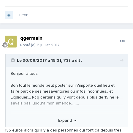
Citer
qgermain
Posté(e)
2 juillet 2017
Le 30/06/2017 à 15:31,
73?
a dit :
Bonjour à tous
Bon tout le monde peut poster sur n'importe quel lieu et
faire part de ses mésaventures ou infos inconnues.. et
Expliquer.... Pcq certains qui y vont depuis plus de 15 ne le
savais pas jusqu'à mon amende.........
Certaines réserves comme les
Gorges Rouges
ont des
Expand
panneaux de signalisation indiquant qu'il est
interdit
de
ramasser végétaux et minéraux pierres fossiles.
135 euros alors qu'il y a des personnes qui font ca depuis tres
La réserve naturelle des
Hauts de Chartreuse
a, sur le site