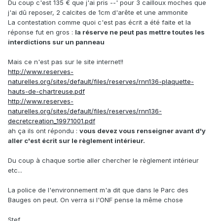
Du coup c'est 135 € que j'ai pris --' pour 3 cailloux moches que
j'ai dû reposer, 2 calcites de 1cm d'arête et une ammonite
La contestation comme quoi c'est pas écrit a été faite et la
réponse fut en gros :
la réserve ne peut pas mettre toutes les
interdictions sur un panneau
Mais ce n'est pas sur le site internet!!
http://www.reserves-
naturelles.org/sites/default/files/reserves/rnn136-plaquette-
hauts-de-chartreuse.pdf
http://www.reserves-
naturelles.org/sites/default/files/reserves/rnn136-
decretcreation_19971001.pdf
ah ça ils ont répondu :
vous devez vous renseigner avant d'y
aller c'est écrit sur le règlement intérieur.
Du coup à chaque sortie aller chercher le règlement intérieur
etc...
La police de l'environnement m'a dit que dans le Parc des
Bauges on peut. On verra si l'ONF pense la même chose
Stef