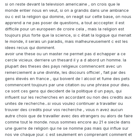
si on reste devant la television americaine , on crois que le
monde entier nous en veut, si on a grandis dans une ambiance
ou c est la religion qui domine, on reagit sur cette base, on nous
apprend a ne pas poser de questions, a tout acccepter. il est
difficile pour un europeen de croire cela , mais la religion est
toujours plus forte que la science, si c était la logique qui menait
le monde, il serais un paradis, mais malheureusement c est les
idees recus qui dominent.
avoir une these ou un master ne permet pas d echapper a ce
cercle vicieux. derriere un thesard il y a d abord un homme. la
plupart des theses des pays religieux commencent avec un
remerciement a une divinite, les discours officiel , fait par des
gens élevés en france , qui boivent de l alcool et fume des pets
commencent toujours par une citation ou une phrase pour dieu.
ce sont ces gens qui decident de la politique d un pays, qui
influent sur les recherches en accordant ou non des credits aux
unites de recherche...si vous voulez continuer a travailler ou
trouver des credits pour vos recherche , vous n avez aucun
autre choix que de travailler avec des etrangers ou alors de faire
comme tout le monde. nous sommes encore au 21 e siecle dans
une guerre de religion qui ne se nomme pas mais qui influe sur
nos vie chaque jour. c est seulement en comprenant comment et