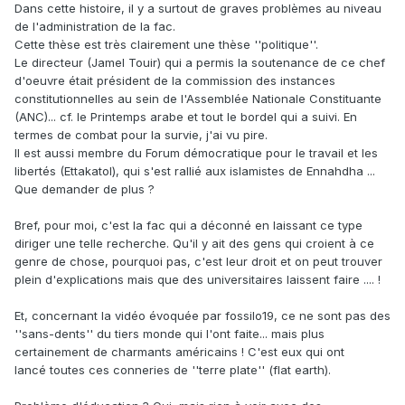
Dans cette histoire, il y a surtout de graves problèmes au niveau
de l'administration de la fac.
Cette thèse est très clairement une thèse ''politique''.
Le directeur (Jamel Touir) qui a permis la soutenance de ce chef
d'oeuvre était président de la commission des instances
constitutionnelles au sein de l'Assemblée Nationale Constituante
(ANC)... cf. le Printemps arabe et tout le bordel qui a suivi. En
termes de combat pour la survie, j'ai vu pire.
Il est aussi membre du Forum démocratique pour le travail et les
libertés (Ettakatol), qui s'est rallié aux islamistes de Ennahdha ...
Que demander de plus ?
Bref, pour moi, c'est la fac qui a déconné en laissant ce type
diriger une telle recherche. Qu'il y ait des gens qui croient à ce
genre de chose, pourquoi pas, c'est leur droit et on peut trouver
plein d'explications mais que des universitaires laissent faire .... !
Et, concernant la vidéo évoquée par fossilo19, ce ne sont pas des
''sans-dents'' du tiers monde qui l'ont faite... mais plus
certainement de charmants américains ! C'est eux qui ont
lancé toutes ces conneries de ''terre plate'' (flat earth).