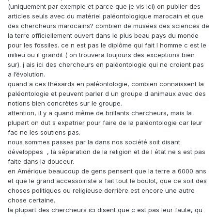
Cette thèse est très clairement une thèse ''politique''.
(uniquement par exemple et parce que je vis ici) on publier des
Le directeur (Jamel Touir) qui a permis la soutenance de ce
articles seuls avec du matériel paléontologique marocain et que
chef d'oeuvre était président de la commission des
des chercheurs marocains? combien de musées des sciences de
instances constitutionnelles au sein de l'Assemblée
la terre officiellement ouvert dans le plus beau pays du monde
Nationale Constituante (ANC)... cf. le Printemps arabe et tout
pour les fossiles. ce n est pas le diplôme qui fait l homme c est le
le bordel qui a suivi. En termes de combat pour la survie, j'ai
milieu ou il grandit ( on trouvera toujours des exceptions bien
vu pire.
sur). j ais ici des chercheurs en paléontologie qui ne croient pas
Il est aussi membre du Forum démocratique pour le travail et
a l’évolution.
les libertés (Ettakatol), qui s'est rallié aux islamistes
quand a ces thésards en paléontologie, combien connaissent la
de Ennahdha ... Que demander de plus ?
paléontologie et peuvent parler d un groupe d animaux avec des
notions bien concrètes sur le groupe.
Bref, pour moi, c'est la fac qui a déconné en laissant ce
attention, il y a quand même de brillants chercheurs, mais la
type diriger une telle recherche. Qu'il y ait des gens qui
plupart on dut s expatrier pour faire de la paléontologie car leur
croient à ce genre de chose, pourquoi pas, c'est leur droit
fac ne les soutiens pas.
et on peut trouver plein d'explications mais que des
nous sommes passes par la dans nos société soit disant
universitaires laissent faire .... !
développes , la séparation de la religion et de l état ne s est pas
faite dans la douceur.
Et, concernant la vidéo évoquée par fossilo19, ce ne sont
en Amérique beaucoup de gens pensent que la terre a 6000 ans
pas des ''sans-dents'' du tiers monde qui l'ont faite... mais
et que le grand accessoiriste a fait tout le boulot, que ce soit des
plus certainement de charmants américains ! C'est eux qui
choses politiques ou religieuse derrière est encore une autre
ont lancé toutes ces conneries de ''terre plate'' (flat earth).
chose certaine.
la plupart des chercheurs ici disent que c est pas leur faute, qu
Problème d'éducation ? Oui, mais rien à voir avec des