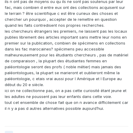
ils n ont pas de moyens ou qu ils ne sont pas soutenus par leur
problématiques pays développés/reste du monde. Les cons
fac, mais combien d entre eux ont des collections acquisent sur
on les trouve partout. Certains sont même éduqués...... reste
le terrain ? être scientifique c est être curieux des choses et
à voir ce qu'on fait de son éducation !
chercher un pourquoi , accepter de le remettre en question
quand les faits contredisent nos propres recherches.
Autre chose, c'est quand même curieux d'évoquer un
les chercheurs étrangers les premiers, ne laissent pas les locaux
problème d'éducation quand on parle d'une personne en
publies librement des articles important sans mettre leur noms en
thèse ! Sauf à considérer que l'Université tunisienne c'est
premier sur la publication, combien de spécimens en collections
l'équivalent du néant niveau éducation, on est clairement
dans les fac marocaines? spécimens peu accessible
en présence de quelqu'un qui est éduqué.
malheureusement pour les étudiants chercheurs , pas de matériel
de comparaison , la plupart des étudiantes femmes en
paléontologie seront des profs ( noble métier) mais jamais des
paléontologues, la plupart se marieront et oublieront même la
paléontologie, c etais vrai aussi pour l Amérique et l Europe au
début du 20 e siècle.
ici on ne collectionne pas, on a pas cette curiosité étant jeune et
les adultes ne poussent pas leur enfants dans cette voie.
tout cet ensemble de chose fait que on n avance difficilement car
il n y a pas d autres alternatives possible aujourd’hui.