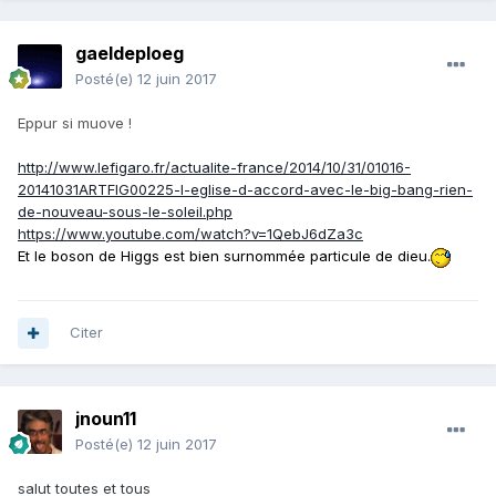
gaeldeploeg
Posté(e)
12 juin 2017
Eppur si muove !
http://www.lefigaro.fr/actualite-france/2014/10/31/01016-
20141031ARTFIG00225-l-eglise-d-accord-avec-le-big-bang-rien-
de-nouveau-sous-le-soleil.php
https://www.youtube.com/watch?v=1QebJ6dZa3c
Et le boson de Higgs est bien surnommée particule de dieu.
Citer
jnoun11
Posté(e)
12 juin 2017
salut toutes et tous