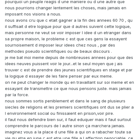
pourquoi un peuple reagis d une maniere ou d une autre que
nous pourrions changer lentement les choses, mais jamais en
imposant nos visions a nous.
nous avons cru que c etait gagner a la fin des annees 60 70 , qu
il suffisait d etre logique pour que d autres suivent cette logique,
mais personne ne veut se voir imposer l idee d un etranger dans
sa propre maison, le probleme c est que ces gens la essayent
sournoisement d imposer leur idees chez nous , par des
methodes pseudo scientifiques ou de beaux discours .
je me bat moi meme depuis de nombreuses annees pour que des
idees neuves puissent voir le jour...et le seul moyen que j ais
trouver c est de prendre des jeunes scientifiques en stage et par
la logique d essayer de les faire penser par eux meme.
on ne peut changer le monde qu en travaillant sur soi meme et en
essayant de transmettre ce que nous pensons juste. mais jamais
par la force.
nous sommes sortis peniblement et dans le sang de plusieurs
siecles de religions et les premiers scientifiques ont dus se plier a
l environnement social ou finissaient en prison,voir pire.
il faut nous defendre bien sur, il faut eduquer mais il faut surtout
comprendre le parcours de l autre sinon ça marchera jamais.
imaginez vous a la place d une fille a qui on a rabacher toute sa
vie qu etre en jupe c est etre une fille a l affection negociable, ce