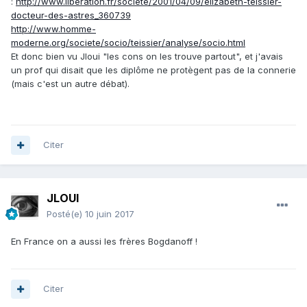
:
http://www.liberation.fr/societe/2001/04/09/elizabeth-teissier-
docteur-des-astres_360739
http://www.homme-
moderne.org/societe/socio/teissier/analyse/socio.html
Et donc bien vu Jloui "les cons on les trouve partout", et j'avais
un prof qui disait que les diplôme ne protègent pas de la connerie
(mais c'est un autre débat).
Citer
JLOUI
Posté(e)
10 juin 2017
En France on a aussi les frères Bogdanoff !
Citer