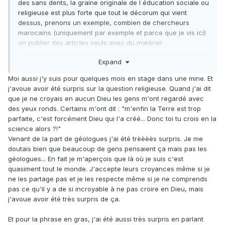
des sans dents, la graine originale de l éducation sociale ou
religieuse est plus forte que tout le décorum qui vient
dessus, prenons un exemple, combien de chercheurs
marocains (uniquement par exemple et parce que je vis ici)
on publier des articles seuls avec du matériel
paléontologique marocain et que des chercheurs
Expand
marocains? combien de musées des sciences de la terre
officiellement ouvert dans le plus beau pays du monde pour
Moi aussi j'y suis pour quelques mois en stage dans une mine. Et
les fossiles. ce n est pas le diplôme qui fait l homme c est le
j'avoue avoir été surpris sur la question religieuse. Quand j'ai dit
milieu ou il grandit ( on trouvera toujours des exceptions
que je ne croyais en aucun Dieu les gens m'ont regardé avec
bien sur). j ais ici des chercheurs en paléontologie qui ne
des yeux ronds. Certains m'ont dit : "m'enfin la Terre est trop
croient pas a l’évolution.
parfaite, c'est forcément Dieu qui l'a créé... Donc toi tu crois en la
quand a ces thésards en paléontologie, combien
science alors ?!"
connaissent la paléontologie et peuvent parler d un groupe
Venant de la part de géologues j'ai été trèèèès surpris. Je me
d animaux avec des notions bien concrètes sur le groupe.
doutais bien que beaucoup de gens pensaient ça mais pas les
attention, il y a quand même de brillants chercheurs, mais la
géologues... En fait je m'aperçois que là où je suis c'est
plupart on dut s expatrier pour faire de la paléontologie car
quasiment tout le monde. J'accepte leurs croyances même si je
leur fac ne les soutiens pas.
ne les partage pas et je les respecte même si je ne comprends
nous sommes passes par la dans nos société soit disant
pas ce qu'il y a de si incroyable à ne pas croire en Dieu, mais
développes , la séparation de la religion et de l état ne s
j'avoue avoir été très surpris de ça.
est pas faite dans la douceur.
en Amérique beaucoup de gens pensent que la terre a
Et pour la phrase en gras, j'ai été aussi très surpris en parlant
6000 ans et que le grand accessoiriste a fait tout le boulot,