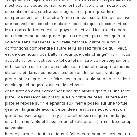
n est pas parceque demain une loi l autorisera a en mettre que
ce sentiment disparaitra par magie, c est pareil pour leur
comportement. et il faut etre ferme non pas sur la fille qui essaye
une nouvelle philosophie mais sur les idiots qui la blesseront ou l
insulterons. la france est un pays laic , et vu d ici la laicite perd
du terrain chaque jour,parce que on ne peut plus enseigner la
science sans blesser telle ou telle minorite, parce que nous
confondons comprendre l autre et lui laissez faire ce qu il veut.
est ce que nous nous battons pour que cela change? non , nous
acceptons les directives de tel ou tel ministre de l enseignement
et faisons en sorte de ne pas blesser, il faut etre propre dans nos
discours et dans nos actes mais ce sont les enseignants qui
prennent le risque de se faire casser la gueule ou de perdre leur
emploi qui changent vraiment les choses.
enfin bref on avait commencer par des arbres geant et une terre
plate , ca ressemblais presque a un conte de fees... la terre est
plate et repose sur 4 elephants eux meme posés sur une tortue
geante , la grande a-tuin...cette idee n est pas neuve, c est un
grand ecrivain anglais Terry pratchett et son disque monde qui
en a fait une fable philosophique et satirique et j aimes beaucoup
sa version.
bonne journee a toutes et tous. il fait encore beau et j ais tout un