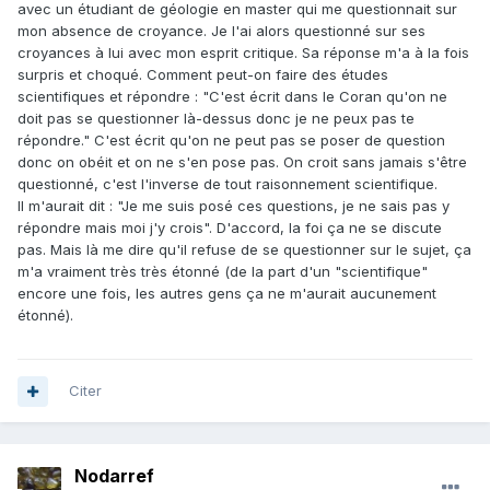
avec un étudiant de géologie en master qui me questionnait sur
que ce soit des choses politiques ou religieuse derrière est
mon absence de croyance. Je l'ai alors questionné sur ses
encore une autre chose certaine.
croyances à lui avec mon esprit critique. Sa réponse m'a à la fois
la plupart des chercheurs ici disent que c est pas leur
surpris et choqué. Comment peut-on faire des études
faute, qu ils n ont pas de moyens ou qu ils ne sont pas
scientifiques et répondre : "C'est écrit dans le Coran qu'on ne
soutenus par leur fac, mais combien d entre eux ont des
doit pas se questionner là-dessus donc je ne peux pas te
collections acquisent sur le terrain ?
être scientifique c est
répondre." C'est écrit qu'on ne peut pas se poser de question
être curieux des choses et chercher un pourquoi ,
donc on obéit et on ne s'en pose pas. On croit sans jamais s'être
accepter de le remettre en question
quand les faits
questionné, c'est l'inverse de tout raisonnement scientifique.
contredisent nos propres recherches.
Il m'aurait dit : "Je me suis posé ces questions, je ne sais pas y
les chercheurs étrangers les premiers, ne laissent pas les
répondre mais moi j'y crois". D'accord, la foi ça ne se discute
locaux publies librement des articles important sans mettre
pas. Mais là me dire qu'il refuse de se questionner sur le sujet, ça
leur noms en premier sur la publication, combien de
m'a vraiment très très étonné (de la part d'un "scientifique"
spécimens en collections dans les fac marocaines?
encore une fois, les autres gens ça ne m'aurait aucunement
spécimens peu accessible malheureusement pour les
étonné).
étudiants chercheurs , pas de matériel de comparaison , la
plupart des étudiantes femmes en paléontologie seront des
profs ( noble métier) mais jamais des paléontologues, la
plupart se marieront et oublieront même la paléontologie, c
Citer
etais vrai aussi pour l Amérique et l Europe au début du 20
e siècle.
ici on ne collectionne pas, on a pas cette curiosité étant
Nodarref
jeune et les adultes ne poussent pas leur enfants dans