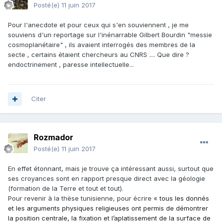
cette voie.
Posté(e)
11 juin 2017
tout cet ensemble de chose fait que on n avance
difficilement car il n y a pas d autres alternatives possible
Pour l'anecdote et pour ceux qui s'en souviennent , je me
aujourd’hui.
souviens d'un reportage sur l'inénarrable Gilbert Bourdin "messie
cosmoplanétaire" , ils avaient interrogés des membres de la
secte , certains étaient chercheurs au CNRS .... Que dire ?
endoctrinement , paresse intellectuelle...
Citer
Rozmador
Posté(e)
11 juin 2017
En effet étonnant, mais je trouve ça intéressant aussi, surtout que
ses croyances sont en rapport presque direct avec la géologie
(formation de la Terre et tout et tout).
Pour revenir à la thèse tunisienne, pour écrire «
tous les donnés
et les arguments physiques religieuses ont permis de démontrer
la position centrale, la fixation et l’aplatissement de la surface de