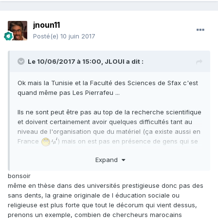
jnoun11
Posté(e)
10 juin 2017
Le 10/06/2017 à 15:00,
JLOUI
a dit :
Ok mais la Tunisie et la Faculté des Sciences de Sfax c'est
quand même pas Les Pierrafeu ...
Ils ne sont peut être pas au top de la recherche scientifique
et doivent certainement avoir quelques difficultés tant au
niveau de l'organisation que du matériel (ça existe aussi en
France
) mais on est pas en présence de gens qui se
''battent pour survivre''...
Expand
Pour avoir rencontré des universitaires tunisiens, ils vivent
bien, certains vivent même très très bien, bien mieux que
bonsoir
moi !
même en thèse dans des universités prestigieuse donc pas des
sans dents, la graine originale de l éducation sociale ou
Dans cette histoire, il y a surtout de graves problèmes au
religieuse est plus forte que tout le décorum qui vient dessus,
niveau de l'administration de la fac.
prenons un exemple, combien de chercheurs marocains