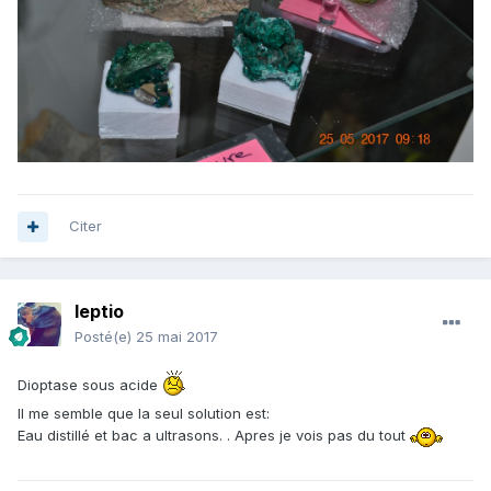
l'inutile sert aussi de "ciment" , et donc
contribue a la cohérence de la pièce.
Il ne reste plus qu'à retourner au Gabon ,et
.....creuser!!
Bonne vie a toi.
Fluomax
Citer
leptio
Posté(e)
25 mai 2017
Dioptase sous acide
Il me semble que la seul solution est:
Eau distillé et bac a ultrasons. . Apres je vois pas du tout