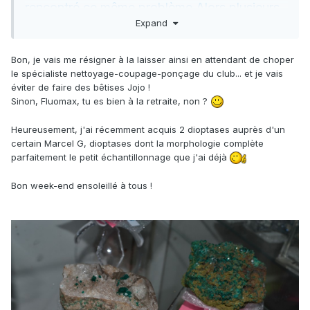
rencontré ce même problème.Alors plusieurs
Expand
solutions:
1 / Trouver effectivement un retraité et passer
Bon, je vais me résigner à la laisser ainsi en attendant de choper
le spécialiste nettoyage-coupage-ponçage du club... et je vais
un contrat CDI pour curetage intensif
éviter de faire des bêtises Jojo !
2 / La plonger dans l'acide chlorhydrique ,
Sinon, Fluomax, tu es bien à la retraite, non ?
puis mettre en bocal la gelée de dioptase
Heureusement, j'ai récemment acquis 2 dioptases auprès d'un
obtenue.
certain Marcel G, dioptases dont la morphologie complète
3 / Aller dans une carrière ,et la placer dans
parfaitement le petit échantillonnage que j'ai déjà
un concasseur.Puis trier les grains et recoller
Bon week-end ensoleillé à tous !
soigneusement les grains de dioptase.
Mises a part ces méthodes iconoclastes ,que
je déconseille , il y a peu de solutions aux
vues des photos.J'ai nettoyé des dioptases a
la dithionite ,mais je ne pense pas que cette
méthode soit applicable a la tienne, car