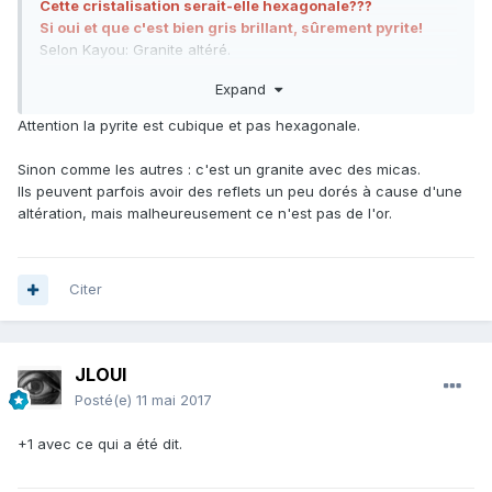
Cette cristalisation serait-elle hexagonale???
Si oui et que c'est bien gris brillant, sûrement pyrite!
Selon Kayou: Granite altéré.
Mais le granite me paraît plus lisse, plus "plat" , alors que la
Expand
c'est bien bossu quand même....
Pour les photos tu les prends avec quoi???
Attention la pyrite est cubique et pas hexagonale.
Sinon il faut impérativement des photos nettes sinon
impossible de déterminer si ton cailloux contient de l'or ou
Sinon comme les autres : c'est un granite avec des micas.
quoi que ce soit!
Ils peuvent parfois avoir des reflets un peu dorés à cause d'une
altération, mais malheureusement ce n'est pas de l'or.
Citer
JLOUI
Posté(e)
11 mai 2017
+1 avec ce qui a été dit.