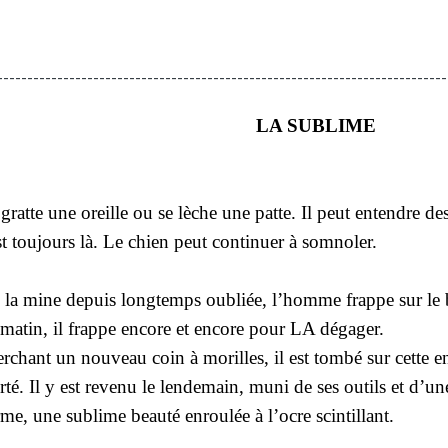
---------------------------------------------------------------------------
LA SUBLIME
se gratte une oreille ou se lèche une patte. Il peut entendre 
st toujours là. Le chien peut continuer à somnoler.
e la mine depuis longtemps oubliée, l’homme frappe sur le 
 matin, il frappe encore et encore pour LA dégager.
erchant un nouveau coin à morilles, il est tombé sur cette en
lerté. Il y est revenu le lendemain, muni de ses outils et d’
me, une sublime beauté enroulée à l’ocre scintillant.