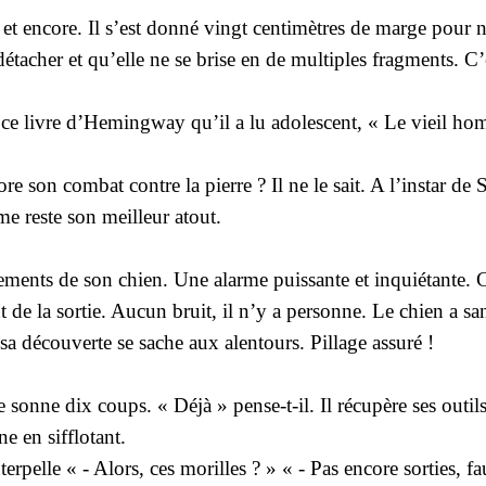
t encore. Il s’est donné vingt centimètres de marge pour ne 
détacher et qu’elle ne se brise en de multiples fragments. C
à ce livre d’Hemingway qu’il a lu adolescent, « Le vieil hom
son combat contre la pierre ? Il ne le sait. A l’instar de S
me reste son meilleur atout.
ements de son chien. Une alarme puissante et inquiétante. Co
t de la sortie. Aucun bruit, il n’y a personne. Le chien a s
 sa découverte se sache aux alentours. Pillage assuré !
e sonne dix coups. « Déjà » pense-t-il. Il récupère ses outil
e en sifflotant.
rpelle « - Alors, ces morilles ? » « - Pas encore sorties, fau