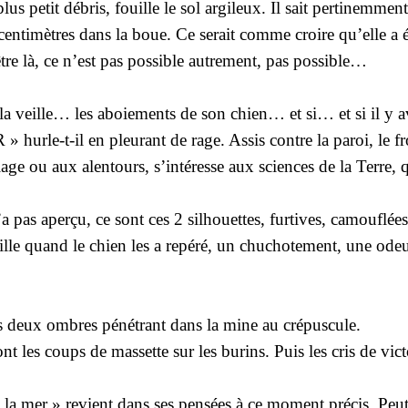
 plus petit débris, fouille le sol argileux. Il sait pertinemme
 centimètres dans la boue. Ce serait comme croire qu’elle a 
tre là, ce n’est pas possible autrement, pas possible…
de la veille… les aboiements de son chien… et si… et si il
t-il en pleurant de rage. Assis contre la paroi, le front 
lage ou aux alentours, s’intéresse aux sciences de la Terre, 
’a pas aperçu, ce sont ces 2 silhouettes, furtives, camouflées
lle quand le chien les a repéré, un chuchotement, une odeur,
es deux ombres pénétrant dans la mine au crépuscule.
nt les coups de massette sur les burins. Puis les cris de vict
a mer » revient dans ses pensées à ce moment précis. Peut-ê