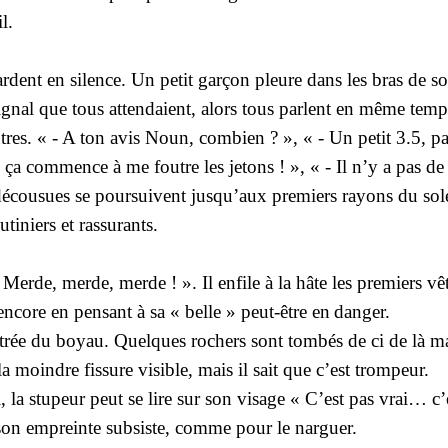
l.
ardent en silence. Un petit garçon pleure dans les bras de so
signal que tous attendaient, alors tous parlent en même temp
es. « - A ton avis Noun, combien ? », « - Un petit 3.5, pas 
 ça commence à me foutre les jetons ! », « - Il n’y a pas de
 décousues se poursuivent jusqu’aux premiers rayons du sole
tiniers et rassurants.
erde, merde, merde ! ». Il enfile à la hâte les premiers vêt
 encore en pensant à sa « belle » peut-être en
danger.
entrée du boyau. Quelques rochers sont tombés de ci de là mai
 moindre fissure visible, mais il sait que c’est trompeur.
, la stupeur peut se lire sur son visage « C’est pas vrai… c
on empreinte subsiste, comme pour le narguer.