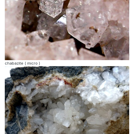
chabazite ( micro )