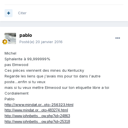
Citer
pablo
Posté(e)
20 janvier 2016
Michel
Sphalerite à 99,999999%
pas Elmwood
Ces pièces viennent des mines du Kentucky
Regarde les liens que j'avais mis pour toi dans l'autre
poste....enfin si tu veux
mais si tu veux mettre Elmwood sur ton etiquette libre a toi
Cordialement
Pablo
http://www.mindat.or...oto-256323.html
http://www.mindat.or...oto-483274.html
http://www.johnbetts...ow.php?id=24863
http://www.johnbetts...ow.php?id=25318