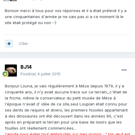
Bonsoir merci à tous pour vos réponses et il a était prélevé il y a
une cinquantaines d'année je ne sais pas si a ce moment là le
site était protégé ou non :-)
Citer
BJ14
Posté(e)
4 juillet 2015
Bonjour Louna, je vais régulièrement à Méze depuis 1979, il y a
cinquante ans, il n'y avait aucune trace sur ce terrain,,c'était de
la friche, même le conservateur du petit musée de Méze à
l'époque n'avait d' idée de ce site,seul Loupian était connu pour
ses dents de requins et divers, les premiers fossiles appartenant
à des dinosaures ont été découvert dans les années 90, c'est
après en préparant le terrain pour une base de loisirs que les
fouilles ont réellement commencées...
j'ajoute pour éviter tout ambiguïtés sur mes propos : " ton œuf est