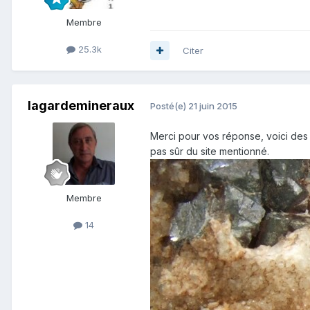
Membre
25.3k
Citer
lagardemineraux
Posté(e)
21 juin 2015
Merci pour vos réponse, voici des p
pas sûr du site mentionné.
Membre
14