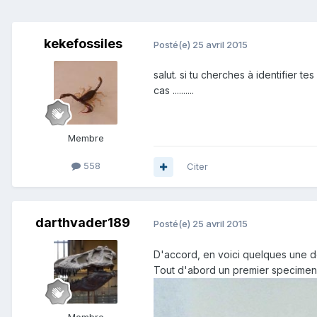
kekefossiles
Posté(e)
25 avril 2015
salut. si tu cherches à identifier t
cas ..........
Membre
558
Citer
darthvader189
Posté(e)
25 avril 2015
D'accord, en voici quelques une 
Tout d'abord un premier specime