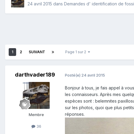
24 avril 2015
dans
Demandes d' identification de fossi
1
2
SUIVANT
Page 1 sur 2
darthvader189
Posté(e)
24 avril 2015
Bonjour à tous, je fais appel à vou
les connaisseurs. Après mes quelqu
espèces sont : belemnites paxillo
sur les photos, quoi que plus peti
réponses.
Membre
36