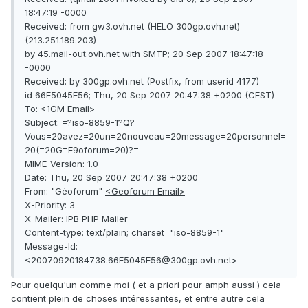
18:47:19 -0000
Received: from gw3.ovh.net (HELO 300gp.ovh.net)
(213.251.189.203)
by 45.mail-out.ovh.net with SMTP; 20 Sep 2007 18:47:18
-0000
Received: by 300gp.ovh.net (Postfix, from userid 4177)
id 66E5045E56; Thu, 20 Sep 2007 20:47:38 +0200 (CEST)
To:
<1GM Email>
Subject: =?iso-8859-1?Q?
Vous=20avez=20un=20nouveau=20message=20personnel=
20(=20G=E9oforum=20)?=
MIME-Version: 1.0
Date: Thu, 20 Sep 2007 20:47:38 +0200
From: "Géoforum"
<Geoforum Email>
X-Priority: 3
X-Mailer: IPB PHP Mailer
Content-type: text/plain; charset="iso-8859-1"
Message-Id:
<20070920184738.66E5045E56@300gp.ovh.net>
Pour quelqu'un comme moi ( et a priori pour amph aussi ) cela
contient plein de choses intéressantes, et entre autre cela