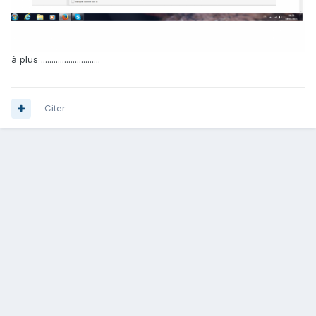
à plus ............................
Citer