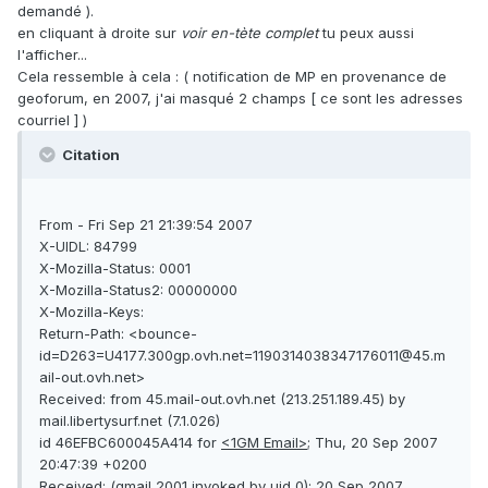
demandé ).
en cliquant à droite sur
voir en-tète complet
tu peux aussi
l'afficher...
Cela ressemble à cela : ( notification de MP en provenance de
geoforum, en 2007, j'ai masqué 2 champs [ ce sont les adresses
courriel ] )
Citation
From - Fri Sep 21 21:39:54 2007
X-UIDL: 84799
X-Mozilla-Status: 0001
X-Mozilla-Status2: 00000000
X-Mozilla-Keys:
Return-Path: <bounce-
id=D263=U4177.300gp.ovh.net=1190314038347176011@45.m
ail-out.ovh.net>
Received: from 45.mail-out.ovh.net (213.251.189.45) by
mail.libertysurf.net (7.1.026)
id 46EFBC600045A414 for
<1GM Email>
; Thu, 20 Sep 2007
20:47:39 +0200
Received: (qmail 2001 invoked by uid 0); 20 Sep 2007