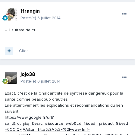
1frangin
Posté(e)
6 juillet 2014
+ 1 sulfate de cu !
Citer
jojo38
Posté(e)
6 juillet 2014
Exact, c'est de la Chalcanthite de synthèse dangereux pour la
santé comme beaucoup d'autres
Lire attentivement les explications et recommandations du lien
suivant
https://www.google.fr/url?
sa=t&rct=j&q=&esrc=s&source=web&cd=1&cad=rja&uact=8&ved
=0CCIQFjAA&url=http%3A%2F%2Fwww.fmf-