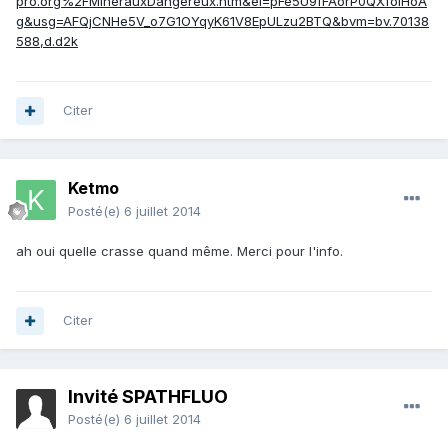
pro.org%2FMinerauxDangereux.htm&ei=pFe5U9fFAorP0QXfoIHoA
g&usg=AFQjCNHe5V_o7G1OYqyK61V8EpULzu2BTQ&bvm=bv.70138
588,d.d2k
Citer
Ketmo
Posté(e)
6 juillet 2014
ah oui quelle crasse quand même. Merci pour l'info.
Citer
Invité SPATHFLUO
Posté(e)
6 juillet 2014