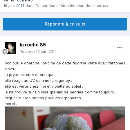
Par
la roche 85
16 juin 2014
dans
Demandes d' identification de minéraux
Répondre à ce sujet
la roche 85
Posté(e)
16 juin 2014
bonjour je cherche l'origine de cette fluorine verte avec fantomes
violet .
la pryte est strié et cubique .
elle réagit au UV comme la rogerley .
elle est verte chez moi et violette au soleil .
je l'ai trouvé sur un vide grenier de Vendée comme toujours .
cliquer sur les photos pour les agrandires .
merci .