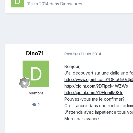
11 juin 2014
dans
Dinosaures
Dino71
Posté(e)
11 juin 2014
Bonjour,
J'ai découvert sur une dalle une 
http://www.cjoint.com/?DFlo6n0r4j
http://cjoint.com/?DFlpck4WZWs
http://cjoint.com/?DFlpmlk0S1r
Membre
Pouvez-vous me le confirmer?
2
C'est ancré dans une roche sédimen
J'attends avec impatience tous vos
Merci par avance