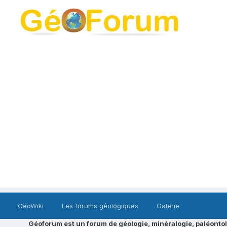
GéoWiki
Les forums géologiques
Galerie
Géoforum est un forum de géologie, minéralogie, paléontol