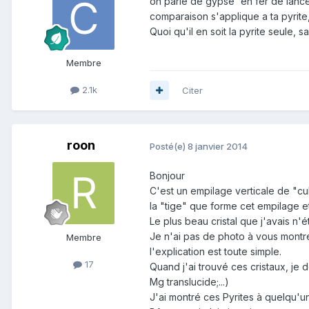
on parle de gypse 'en fer de lance
comparaison s'applique a ta pyrit
Quoi qu'il en soit la pyrite seule, s
Membre
2.1k
Citer
roon
Posté(e)
8 janvier 2014
Bonjour
C'est un empilage verticale de "cu
la "tige" que forme cet empilage e
Le plus beau cristal que j'avais n'
Je n'ai pas de photo à vous montr
Membre
l'explication est toute simple.
17
Quand j'ai trouvé ces cristaux, je 
Mg translucide;...)
J'ai montré ces Pyrites à quelqu'un