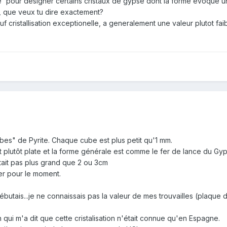
' pour designer certains cristaux de gypse dont la forme evoque un
e, que veux tu dire exactement?
auf cristallisation exceptionelle, a generalement une valeur plutot faib
bes" de Pyrite. Chaque cube est plus petit qu'1 mm.
t plutôt plate et la forme générale est comme le fer de lance du Gy
était pas plus grand que 2 ou 3cm
er pour le moment.
débutais...je ne connaissais pas la valeur de mes trouvailles (plaq
 qui m'a dit que cette cristalisation n'était connue qu'en Espagne.