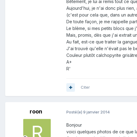
Bêtement, je lui ai remis tout ce q
Aujourd'hui, je n'ai donc plus rien
(c'est pour cela que, dans un autre
De toute façon, je me rappelle parf
Le blème, si mes petits blocs que j'
Mais, promis, dès que j'ai extrait un
Au fait, est-ce que traiter la gangu
J'ai trouvé qu'elle n'évait pas le 
Couleur plutôt calchopyrite grisâtre.
A+
R'
Citer
roon
Posté(e)
9 janvier 2014
Bonjour
voici quelques photos de ce que 