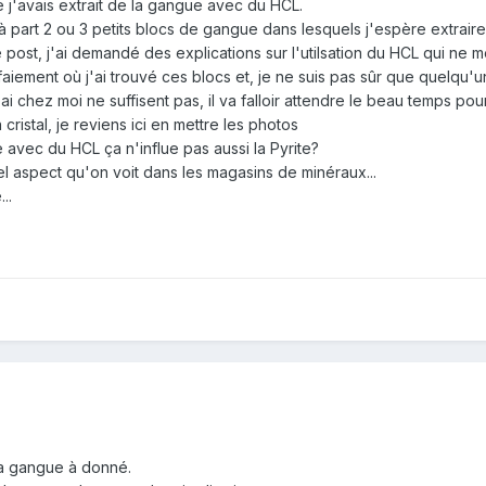
ue j'avais extrait de la gangue avec du HCL.
, à part 2 ou 3 petits blocs de gangue dans lesquels j'espère extrair
 post, j'ai demandé des explications sur l'utilsation du HCL qui ne
aiement où j'ai trouvé ces blocs et, je ne suis pas sûr que quelqu'u
ai chez moi ne suffisent pas, il va falloir attendre le beau temps pour
 cristal, je reviens ici en mettre les photos
e avec du HCL ça n'influe pas aussi la Pyrite?
bel aspect qu'on voit dans les magasins de minéraux...
..
la gangue à donné.