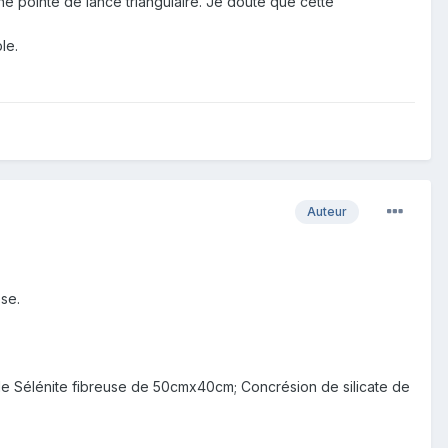
e pointe de lance triangulaire. Je doute que cette
le.
Auteur
pse.
ue de Sélénite fibreuse de 50cmx40cm; Concrésion de silicate de