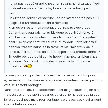
ne va pas trouvé grand chose, en revanche, si tu tape "red
chalcedony mindat" alors là, tu en trouve autant que tu
veux.
Ensuite ton dernier échantillon, ça ne m'étonnerait pas qu'il
s'agisse d'un recouvrement d'hématite.
Rien qu'en restant en Amérique du Sud, tu trouve des
échantillons équivalents au Mexique et au Brésil
ici
et
là
.
PS : Les deux seuls sites qui vendent des "red fox agates"
sont "Dwarves' earth treasures" et "Middle Earth Minerals"
soit "les trésors nains de la terre" et les "minéraux de la
terre du milieu", c'est ça que tu appelle des professionnels?
En cette période de bilbon le hobbit, j'achèterait bien chez
eux une côte de mithril ou des joyaux de la montagne
d'Erébor
Je sais pas pourquoi les gens en France se sentent toujours
agressés et ont tendances à agresser les autres même quand on
veut seulement partager.
Dans tous les cas, ces specimens sont magnifiques et j'en ai en
ma possession de bien plus gros et jolies, je ne suis pas la pour
faire du business mais pour partager cela avec ceux qui aiment
voir de belles choses.