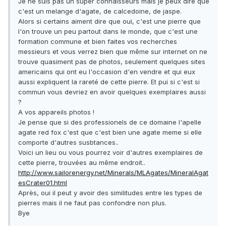
Je ne suis pas un super connaisseurs mais je peux dire que
c'est un melange d'agate, de calcedoine, de jaspe.
Alors si certains aiment dire que oui, c'est une pierre que
l'on trouve un peu partout dans le monde, que c'est une
formation commune et bien faites vos recherches
messieurs et vous verrez bien que même sur internet on ne
trouve quasiment pas de photos, seulement quelques sites
americains qui ont eu l'occasion d'en vendre et qui eux
aussi expliquent la rareté de cette pierre. Et pui si c'est si
commun vous devriez en avoir quelques exemplaires aussi
?
A vos appareils photos !
Je pense que si des professionels de ce domaine l'apelle
agate red fox c'est que c'est bien une agate meme si elle
comporte d'autres susbtances..
Voici un lieu ou vous pourrez voir d'autres exemplaires de
cette pierre, trouvées au même endroit..
http://www.sailorenergy.net/Minerals/MLAgates/MineralAgat
esCrater01.html
Après, oui il peut y avoir des similitudes entre les types de
pierres mais il ne faut pas confondre non plus.
Bye