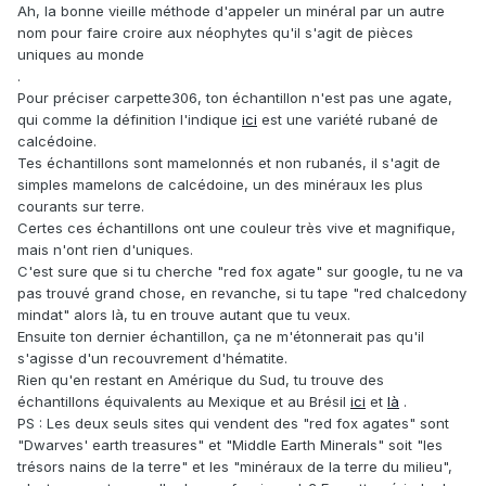
Ah, la bonne vieille méthode d'appeler un minéral par un autre
nom pour faire croire aux néophytes qu'il s'agit de pièces
uniques au monde
.
Pour préciser carpette306, ton échantillon n'est pas une agate,
qui comme la définition l'indique
ici
est une variété rubané de
calcédoine.
Tes échantillons sont mamelonnés et non rubanés, il s'agit de
simples mamelons de calcédoine, un des minéraux les plus
courants sur terre.
Certes ces échantillons ont une couleur très vive et magnifique,
mais n'ont rien d'uniques.
C'est sure que si tu cherche "red fox agate" sur google, tu ne va
pas trouvé grand chose, en revanche, si tu tape "red chalcedony
mindat" alors là, tu en trouve autant que tu veux.
Ensuite ton dernier échantillon, ça ne m'étonnerait pas qu'il
s'agisse d'un recouvrement d'hématite.
Rien qu'en restant en Amérique du Sud, tu trouve des
échantillons équivalents au Mexique et au Brésil
ici
et
là
.
PS : Les deux seuls sites qui vendent des "red fox agates" sont
"Dwarves' earth treasures" et "Middle Earth Minerals" soit "les
trésors nains de la terre" et les "minéraux de la terre du milieu",