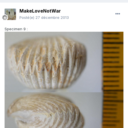
MakeLoveNotWar
Posté(e)
27 décembre 2013
Specimen 9 :