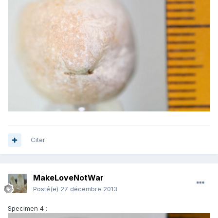
Citer
MakeLoveNotWar
Posté(e)
27 décembre 2013
Specimen 4 :