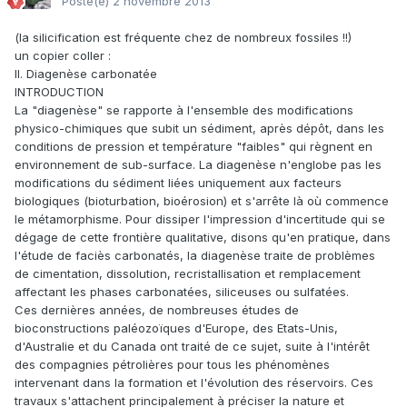
Posté(e)
2 novembre 2013
(la silicification est fréquente chez de nombreux fossiles !!)
un copier coller :
II. Diagenèse carbonatée
INTRODUCTION
La "diagenèse" se rapporte à l'ensemble des modifications
physico-chimiques que subit un sédiment, après dépôt, dans les
conditions de pression et température "faibles" qui règnent en
environnement de sub-surface. La diagenèse n'englobe pas les
modifications du sédiment liées uniquement aux facteurs
biologiques (bioturbation, bioérosion) et s'arrête là où commence
le métamorphisme. Pour dissiper l'impression d'incertitude qui se
dégage de cette frontière qualitative, disons qu'en pratique, dans
l'étude de faciès carbonatés, la diagenèse traite de problèmes
de cimentation, dissolution, recristallisation et remplacement
affectant les phases carbonatées, siliceuses ou sulfatées.
Ces dernières années, de nombreuses études de
bioconstructions paléozoïques d'Europe, des Etats-Unis,
d'Australie et du Canada ont traité de ce sujet, suite à l'intérêt
des compagnies pétrolières pour tous les phénomènes
intervenant dans la formation et l'évolution des réservoirs. Ces
travaux s'attachent principalement à préciser la nature et