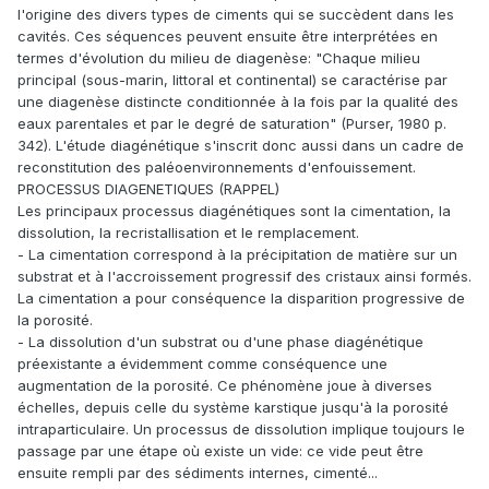
l'origine des divers types de ciments qui se succèdent dans les
cavités. Ces séquences peuvent ensuite être interprétées en
termes d'évolution du milieu de diagenèse: "Chaque milieu
principal (sous-marin, littoral et continental) se caractérise par
une diagenèse distincte conditionnée à la fois par la qualité des
eaux parentales et par le degré de saturation" (Purser, 1980 p.
342). L'étude diagénétique s'inscrit donc aussi dans un cadre de
reconstitution des paléoenvironnements d'enfouissement.
PROCESSUS DIAGENETIQUES (RAPPEL)
Les principaux processus diagénétiques sont la cimentation, la
dissolution, la recristallisation et le remplacement.
- La cimentation correspond à la précipitation de matière sur un
substrat et à l'accroissement progressif des cristaux ainsi formés.
La cimentation a pour conséquence la disparition progressive de
la porosité.
- La dissolution d'un substrat ou d'une phase diagénétique
préexistante a évidemment comme conséquence une
augmentation de la porosité. Ce phénomène joue à diverses
échelles, depuis celle du système karstique jusqu'à la porosité
intraparticulaire. Un processus de dissolution implique toujours le
passage par une étape où existe un vide: ce vide peut être
ensuite rempli par des sédiments internes, cimenté...