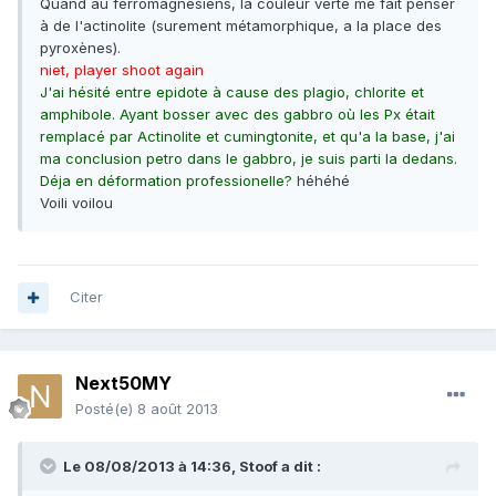
Quand au ferromagnesiens, la couleur verte me fait penser
à de l'actinolite (surement métamorphique, a la place des
pyroxènes).
niet, player shoot again
J'ai hésité entre epidote à cause des plagio, chlorite et
amphibole. Ayant bosser avec des gabbro où les Px était
remplacé par Actinolite et cumingtonite, et qu'a la base, j'ai
ma conclusion petro dans le gabbro, je suis parti la dedans.
Déja en déformation professionelle?
héhéhé
Voili voilou
Citer
Next50MY
Posté(e)
8 août 2013
Le 08/08/2013 à 14:36, Stoof a dit :