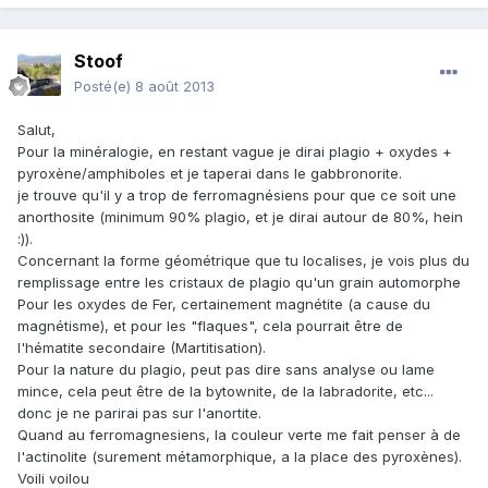
Stoof
Posté(e)
8 août 2013
Salut,
Pour la minéralogie, en restant vague je dirai plagio + oxydes +
pyroxène/amphiboles et je taperai dans le gabbronorite.
je trouve qu'il y a trop de ferromagnésiens pour que ce soit une
anorthosite (minimum 90% plagio, et je dirai autour de 80%, hein
:)).
Concernant la forme géométrique que tu localises, je vois plus du
remplissage entre les cristaux de plagio qu'un grain automorphe
Pour les oxydes de Fer, certainement magnétite (a cause du
magnétisme), et pour les "flaques", cela pourrait être de
l'hématite secondaire (Martitisation).
Pour la nature du plagio, peut pas dire sans analyse ou lame
mince, cela peut être de la bytownite, de la labradorite, etc...
donc je ne parirai pas sur l'anortite.
Quand au ferromagnesiens, la couleur verte me fait penser à de
l'actinolite (surement métamorphique, a la place des pyroxènes).
Voili voilou