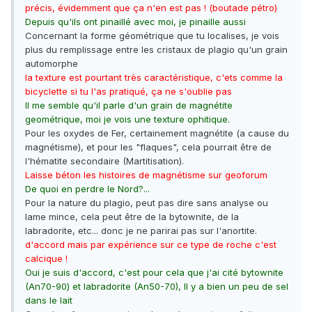
précis, évidemment que ça n'en est pas ! (boutade pétro)
Depuis qu'ils ont pinaillé avec moi, je pinaille aussi
Concernant la forme géométrique que tu localises, je vois
plus du remplissage entre les cristaux de plagio qu'un grain
automorphe
la texture est pourtant très caractéristique, c'ets comme la
bicyclette si tu l'as pratiqué, ça ne s'oublie pas
Il me semble qu'il parle d'un grain de magnétite
geométrique, moi je vois une texture ophitique.
Pour les oxydes de Fer, certainement magnétite (a cause du
magnétisme), et pour les "flaques", cela pourrait être de
l'hématite secondaire (Martitisation).
Laisse béton les histoires de magnétisme sur geoforum
De quoi en perdre le Nord?...
Pour la nature du plagio, peut pas dire sans analyse ou
lame mince, cela peut être de la bytownite, de la
labradorite, etc... donc je ne parirai pas sur l'anortite.
d'accord mais par expérience sur ce type de roche c'est
calcique !
Oui je suis d'accord, c'est pour cela que j'ai cité bytownite
(An70-90) et labradorite (An50-70)
,
Il y a bien un peu de sel
dans le lait