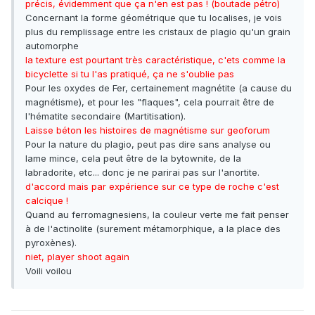
précis, évidemment que ça n'en est pas ! (boutade pétro)
Concernant la forme géométrique que tu localises, je vois
plus du remplissage entre les cristaux de plagio qu'un grain
automorphe
la texture est pourtant très caractéristique, c'ets comme la
bicyclette si tu l'as pratiqué, ça ne s'oublie pas
Pour les oxydes de Fer, certainement magnétite (a cause du
magnétisme), et pour les "flaques", cela pourrait être de
l'hématite secondaire (Martitisation).
Laisse béton les histoires de magnétisme sur geoforum
Pour la nature du plagio, peut pas dire sans analyse ou
lame mince, cela peut être de la bytownite, de la
labradorite, etc... donc je ne parirai pas sur l'anortite.
d'accord mais par expérience sur ce type de roche c'est
calcique !
Quand au ferromagnesiens, la couleur verte me fait penser
à de l'actinolite (surement métamorphique, a la place des
pyroxènes).
niet, player shoot again
Voili voilou