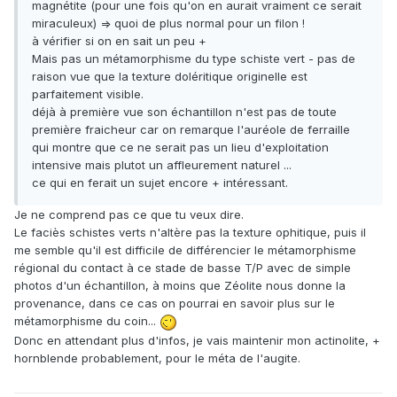
magnétite (pour une fois qu'on en aurait vraiment ce serait
miraculeux) => quoi de plus normal pour un filon !
à vérifier si on en sait un peu +
Mais pas un métamorphisme du type schiste vert - pas de
raison vue que la texture doléritique originelle est
parfaitement visible.
déjà à première vue son échantillon n'est pas de toute
première fraicheur car on remarque l'auréole de ferraille
qui montre que ce ne serait pas un lieu d'exploitation
intensive mais plutot un affleurement naturel ...
ce qui en ferait un sujet encore + intéressant.
Je ne comprend pas ce que tu veux dire.
Le faciès schistes verts n'altère pas la texture ophitique, puis il
me semble qu'il est difficile de différencier le métamorphisme
régional du contact à ce stade de basse T/P avec de simple
photos d'un échantillon, à moins que Zéolite nous donne la
provenance, dans ce cas on pourrai en savoir plus sur le
métamorphisme du coin...
Donc en attendant plus d'infos, je vais maintenir mon actinolite, +
hornblende probablement, pour le méta de l'augite.