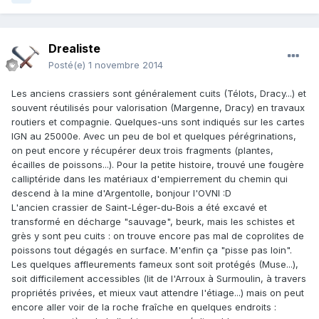
Drealiste
Posté(e)
1 novembre 2014
Les anciens crassiers sont généralement cuits (Télots, Dracy...) et
souvent réutilisés pour valorisation (Margenne, Dracy) en travaux
routiers et compagnie. Quelques-uns sont indiqués sur les cartes
IGN au 25000e. Avec un peu de bol et quelques pérégrinations,
on peut encore y récupérer deux trois fragments (plantes,
écailles de poissons...). Pour la petite histoire, trouvé une fougère
calliptéride dans les matériaux d'empierrement du chemin qui
descend à la mine d'Argentolle, bonjour l'OVNI :D
L'ancien crassier de Saint-Léger-du-Bois a été excavé et
transformé en décharge "sauvage", beurk, mais les schistes et
grès y sont peu cuits : on trouve encore pas mal de coprolites de
poissons tout dégagés en surface. M'enfin ça "pisse pas loin".
Les quelques affleurements fameux sont soit protégés (Muse...),
soit difficilement accessibles (lit de l'Arroux à Surmoulin, à travers
propriétés privées, et mieux vaut attendre l'étiage...) mais on peut
encore aller voir de la roche fraîche en quelques endroits :