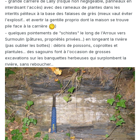
- grande carrière de Lally (risque non négligeable, panneaux en
interdisant l'accès) avec des rameaux de plantes dans les
interlits péliteux à la base des falaises de grès (mieux vaut éviter
l'explosif... et avertir la gentille proprio dont la maison se trouve
pile face à la carrière
)
- quelques pointements de "schistes" le long de l'Arroux vers
Surmoulin (pâtures, propriétés privées...) en longeant la rivière
(pas oublier les bottes) : débris de poissons, coprolites et
plantules... des sagouins font à l'occasion de grosses
excavations sur les banquettes herbeuses qui surplombent la
rivière, sans reboucher...