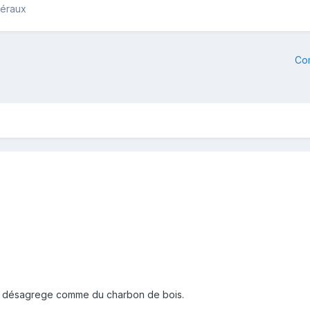
néraux
Co
t ce désagrege comme du charbon de bois.