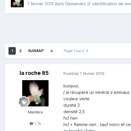
7 février 2013
dans
Demandes d' identification de mi
1
2
SUIVANT
Page 1 sur 2
la roche 85
Posté(e)
7 février 2013
bonjour,
j'ai récupéré un minéral a emmaus.
couleur verte
dureté 2
densité 2,5
Membre
hcl rien
1.7k
hcl + flamme rien , sauf noirci e
au touché rêche