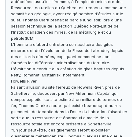
a décelées jusqu'ici. L'homme, à l'emploi du ministère des
Ressources naturelles du Québec, est reconnu comme une
sommité en géologie, ayant rédigé nombre d'études sur le
sujet. Thomas Clark prenait la parole lundi soir, lors d'une
session technique de la section Québec Nord-Est de de
l'Institut canadien des mines, de la métallurgie et du
pétrole(ICM).
L'homme a d'abord entretenu son auditoire des gîtes
minéraux et de l'évolution de la Fosse du Labrador, depuis
des milliards d'années, expliquant comment se sont
formées les différentes minéralisations du territoire.
L'évolution a conduit à la création de gîtes baptisés depuis
Retty, Romanet, Mistamisk, notamment.
Howells River
Faisant allusion au site ferreux de Howells River, près de
Schefferville, découvert par New Millennium Capital qui
compte exploiter ce site estimé à un milliard de tonnes de
fer, Thomas Clarke ajoute qu'il existe beaucoup d'autres
gisements de taconite dans la Fosse du Labrador, faisant en
sorte que la ressource est énorme.«La moitié de la
ressource totale est encore présente à Schefferville.
"Un jour peut-être, ces gisements seront exploités",
d'espérer le métallogéniste, Thomas Clark assume que la