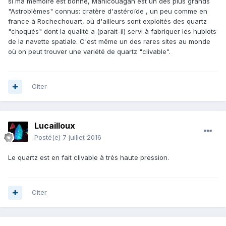
si ma mémoire est bonne, Manicouagan est un des plus grands
"Astroblèmes" connus: cratère d'astéroïde , un peu comme en
france à Rochechouart, où d'ailleurs sont exploités des quartz
"choqués" dont la qualité a (parait-il) servi à fabriquer les hublots
de la navette spatiale. C'est même un des rares sites au monde
où on peut trouver une variété de quartz "clivable".
Citer
Lucailloux
Posté(e)
7 juillet 2016
Le quartz est en fait clivable à très haute pression.
Citer