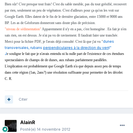
Bien sûr! C'est presque tout frais! C'est du sable meuble, pas du tout grésifié, recouvert
par rien, seulement un peu de végétation. C'est d'ailleurs pour ça qu'on les voit sur
Google Earth. Elles datent de le fin de le dernière glaciation, entre 15000 et 9000 ans
BP. Les as de Géoforum donneront sans doute plus de précision.
"niveau de sédimentation"
Apparemment il n'y en a pas, c'est homogène . En fait je n'en
sais rien, on est dessus. Je n'ai pa vu de ravinement. Il faudrait faire une tranchée.
dunes
Merci pour la fichier PDF, je l'avais déjà consulté. C'est là que j'ai vu "
transversales, rubans
perpendiculaires à la direction du ven
t"
J
e souligne le fait que je n'avais entendu ni lu nulle part de l'existence de ces étendues
spectaculaires de champs de de dunes, aux rubans parfaitement parallèles.
L'explication est probablement que Google Earth n'a que depuis assez peu de temps
dans cette région (1an, 2ans?) une résolution suffisante pour permettre de les déceler.
C. R.
Citer
AlainR
Posté(e)
14 novembre 2012