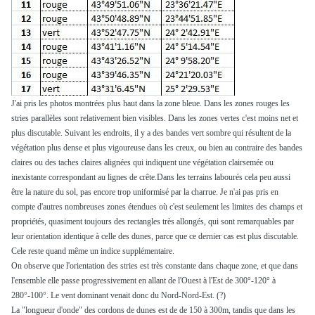
J'ai pris les photos montrées plus haut dans la zone bleue. Dans les zones rouges les
stries parallèles sont relativement bien visibles. Dans les zones vertes c'est moins net et
plus discutable. Suivant les endroits, il y a des bandes vert sombre qui résultent de la
végétation plus dense et plus vigoureuse dans les creux, ou bien au contraire des bandes
claires ou des taches claires alignées qui indiquent une végétation clairsemée ou
inexistante correspondant au lignes de crête.Dans les terrains labourés cela peu aussi
être la nature du sol, pas encore trop uniformisé par la charrue. Je n'ai pas pris en
compte d'autres nombreuses zones étendues où c'est seulement les limites des champs et
propriétés, quasiment toujours des rectangles très allongés, qui sont remarquables par
leur orientation identique à celle des dunes, parce que ce dernier cas est plus discutable.
Cele reste quand même un indice supplémentaire.
On observe que l'orientation des stries est très constante dans chaque zone, et que dans
l'ensemble elle passe progressivement en allant de l'Ouest à l'Est de 300°-120° à
280°-100°. Le vent dominant venait donc du Nord-Nord-Est. (?)
La "longueur d'onde" des cordons de dunes est de de 150 à 300m, tandis que dans les