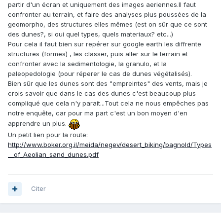
partir d'un écran et uniquement des images aeriennes.Il faut
confronter au terrain, et faire des analyses plus poussées de la
geomorpho, des structures elles mêmes (est on sûr que ce sont
des dunes?, si oui quel types, quels materiaux? etc...)
Pour cela il faut bien sur repérer sur google earth les diffrente
structures (formes) , les classer, puis aller sur le terrain et
confronter avec la sedimentologie, la granulo, et la
paleopedologie (pour réperer le cas de dunes végétalisés).
Bien sûr que les dunes sont des "empreintes" des vents, mais je
crois savoir que dans le cas des dunes c'est beaucoup plus
compliqué que cela n'y parait...Tout cela ne nous empêches pas
notre enquête, car pour ma part c'est un bon moyen d'en
apprendre un plus.
Un petit lien pour la route:
http://www.boker.org.il/meida/negev/desert_biking/bagnold/Types
__of_Aeolian_sand_dunes.pdf
Citer