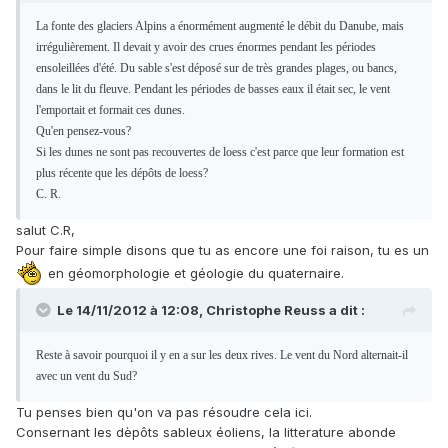
La fonte des glaciers Alpins a énormément augmenté le débit du Danube, mais
irrégulièrement. Il devait y avoir des crues énormes pendant les périodes
ensoleillées d'été. Du sable s'est déposé sur de très grandes plages, ou bancs,
dans le lit du fleuve. Pendant les périodes de basses eaux il était sec, le vent
l'emportait et formait ces dunes.
Qu'en pensez-vous?
Si les dunes ne sont pas recouvertes de loess c'est parce que leur formation est
plus récente que les dépôts de loess?
C. R.
salut C.R,
Pour faire simple disons que tu as encore une foi raison, tu es un
en géomorphologie et géologie du quaternaire.
Le 14/11/2012 à 12:08, Christophe Reuss a dit :
Reste à savoir pourquoi il y en a sur les deux rives. Le vent du Nord alternait-il
avec un vent du Sud?
Tu penses bien qu'on va pas résoudre cela ici.
Consernant les dèpôts sableux éoliens, la litterature abonde