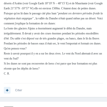
déserts d'Arabie (voir Google Earth 18°19' N – 48°15' E) et de Mauritanie (voir Google
Earth 21°37'N -10°57' W) elle est environ 1500m. C'étaient donc de petites dunes.
Puisque qu'on lit dans le passage cité plus haut "
pendant ces derniere périodes froide la
végétation était steppique"
, la vallée du Danube n'était quand même pas un désert. Voici
comment j'explique la formation de ces dunes:
La fonte des glaciers Alpins a énormément augmenté le débit du Danube, mais
irrégulièrement. Il devait y avoir des crues énormes pendant les périodes ensoleillées
d'été. Du sable s'est déposé sur de très grandes plages, ou bancs, dans le lit du fleuve.
Pendant les périodes de basses eaux il était sec, le vent l'emportait et formait ces dunes.
Qu'en pensez-vous?
Reste à savoir pourquoi il y en a sur les deux rives. Le vent du Nord alternait-il avec un
vent du Sud?
Si les dunes ne sont pas recouvertes de loess c'est parce que leur formation est plus
récente que les dépôts de loess?
C. R.
Citer