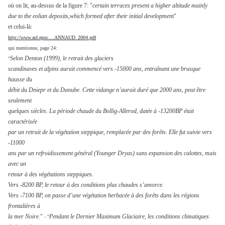
o
ù on lit, au-dessus de la figure 7: "
certain terraces present a higher altitude mainly
due to the eolian deposits,which formed after their initial
development
"
et celui-là:
http://www.asf.epoc....ANNAUD_2004.pdf
qui mentionne, page 24:
Selon Denton (1999), le retrait des glaciers
"
scandinaves et alpins aurait commencé vers -15000 ans, entraînant une brusque
hausse du
débit du Dniepr et du Danube. Cette vidange n’aurait duré que 2000 ans, peut être
seulement
quelques siècles. La période chaude du Bollig-Allerod, datée à -13200BP était
caractérisée
par un retrait de la végétation steppique, remplacée par des forêts. Elle fut suivie vers
-11000
ans par un refroidissement général (Younger Dryas) sans expansion des calottes, mais
avec un
retour à des végétations steppiques.
Vers -8200 BP, le retour à des conditions plus chaudes s’amorce.
Vers -7100 BP, on passe d’une végétation herbacée à des forêts dans les régions
frontalières à
la mer Noire.
"
Pendant le Dernier Maximum Glaciaire, les conditions climatiques
- "