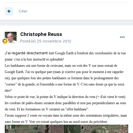
Citer
Christophe Reuss
Posté(e)
25 novembre 2012
J'ai regardé directement sur
Google Earth à l'endroit des coordonnées de ta vue
jointe: c'est à la fois instructif et splendide!
Les barkhanes ont une forme de croissant, mais on voit des V sur mon extrait de
Google Earth. J'ai vu quelque part (mais je n'arrive pas pour le moment à me rappeler
où), que quelques fois des petites barkhanes se forment dans le prolongement des
"cornes" de la grande, et l'ensemble a une forme de V. C'est sans doute ça que tu veux
dire?
Selon ce point de vue, la pointe du V indique la direction du vent (= d'où vient le vent)
les cordons de paléo-dunes seraient donc parallèles et non pas perpendiculaires au sens
du vent. Et les formations en V seraient un "effet barkhane".
J'avais supposé 2 vents en voyant dans la même zone des orientations irrégulières, mais
sans forme en V. Voir cet extrait quelques km au nord-ouest du précédent.