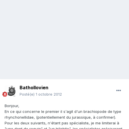
Bathollovien
Posté(e)
1 octobre 2012
Bonjour,
En ce qui concerne le premier il s'agit d'un brachiopode de type
rhynchonellidae, (potentiellement du jurassique, à confirmer).
Pour les deux suivants, n'étant pas spécialiste, je me limiterai à
"une dent de requin" et "un trilobite", les spécialistes préciseront.