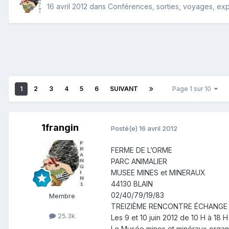
16 avril 2012
dans
Conférences, sorties, voyages, expos
1
2
3
4
5
6
SUIVANT
Page 1 sur 10
1frangin
Posté(e)
16 avril 2012
FERME DE L’ORME
PARC ANIMALIER
MUSEE MINES et MINERAUX
44130 BLAIN
02/40/79/19/83
Membre
TREIZIÈME RENCONTRE ÉCHANGE
25.3k
Les 9 et 10 juin 2012 de 10 H à 1
Le Musée mines et minéraux organis