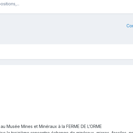
itions,...
Co
8 H au Musée Mines et Minéraux à la FERME DE L’ORME
e la treizième rencontre échange de minéraux, micros, fossiles, pré