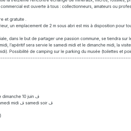
 commercial est ouverte à tous : collectionneurs, amateurs ou profe
e et gratuite .
érieur, un emplacement de 2 m sous abri est mis à disposition pour to
viale, dans le but de partager une passion commune, se tiendra sur 
midi, l’apéritif sera servie le samedi midi et le dimanche midi, la visi
i). Possibilité de camping sur le parking du musée (toilettes et poin
--------------------------------------------------------------------------
PARTICIPERA : le samedi 9 juin ڤ le dimanche 10 juin ڤ
REPAS : (12 euros par personne) samedi midi ڤ samedi soir ڤ
)