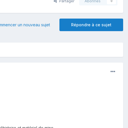
Partager
Abonnés
0
mmencer un nouveau sujet
Répondre à ce sujet
histoire et matériel de mine .