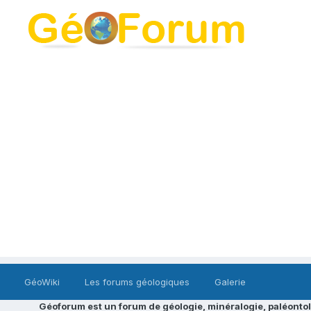
GéoWiki
Les forums géologiques
Galerie
Géoforum est un forum de géologie, minéralogie, paléontol