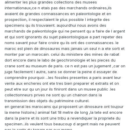
alimenter les plus grandes collections des musees
internationaux,ce n etais pas des marchands ordinaires,ils
avaient de grandes connaissances en paleontologie et en
prospection, il respectaient le plus possible l integrite des
specimens qu ils trouvaient. aujourdhui nous avons des
marchands de paleontologie qui ne pensent qu a faire de l argent
et qui sont ignorants du sujet paleontologique a part repeter des
noms savant pour faire croire qu ils ont des connaissances. le
maroc est plein de dinosaures mais jamais un seul n a ete sorti et
monter par un marocain. celui du ministere des mines de rabat
dort encore dans le labo de geochronologie et les pieces du
crane sont au museum de paris. ce n est pas un jugement ,car on
juge facilement l autre, sans se donner la peine d essayer de
comprendre pourquoi ...les fossiles presentes a paris avant leur
vente aux encheres ont ete tres bien preparer et extraits et on
peut etre sur qu un jour ils finiront dans un musee public .les
collectionneurs prives ne sont qu un chainon dans la
transmission des objets du patrimoine culturel.
en general les marocains qui proposent un dinosaure ont toujour
la meme histoire,l animal fait 18 metre de long ,la tete est encore
dans la pierre et ils sont une tribu a revendiquer la propriete du
specimen...ils veulent tous beaucoup d argent mais ne peuvent
pas le sortir du terrain par eux meme.