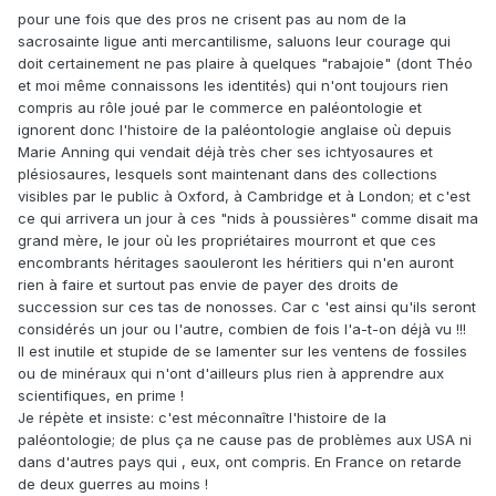
pour une fois que des pros ne crisent pas au nom de la
sacrosainte ligue anti mercantilisme, saluons leur courage qui
doit certainement ne pas plaire à quelques "rabajoie" (dont Théo
et moi même connaissons les identités) qui n'ont toujours rien
compris au rôle joué par le commerce en paléontologie et
ignorent donc l'histoire de la paléontologie anglaise où depuis
Marie Anning qui vendait déjà très cher ses ichtyosaures et
plésiosaures, lesquels sont maintenant dans des collections
visibles par le public à Oxford, à Cambridge et à London; et c'est
ce qui arrivera un jour à ces "nids à poussières" comme disait ma
grand mère, le jour où les propriétaires mourront et que ces
encombrants héritages saouleront les héritiers qui n'en auront
rien à faire et surtout pas envie de payer des droits de
succession sur ces tas de nonosses. Car c 'est ainsi qu'ils seront
considérés un jour ou l'autre, combien de fois l'a-t-on déjà vu !!!
Il est inutile et stupide de se lamenter sur les ventens de fossiles
ou de minéraux qui n'ont d'ailleurs plus rien à apprendre aux
scientifiques, en prime !
Je répète et insiste: c'est méconnaître l'histoire de la
paléontologie; de plus ça ne cause pas de problèmes aux USA ni
dans d'autres pays qui , eux, ont compris. En France on retarde
de deux guerres au moins !