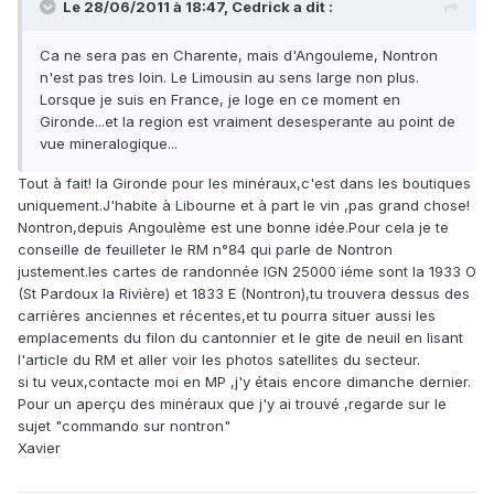
Le 28/06/2011 à 18:47, Cedrick a dit :
Ca ne sera pas en Charente, mais d'Angouleme, Nontron
n'est pas tres loin. Le Limousin au sens large non plus.
Lorsque je suis en France, je loge en ce moment en
Gironde...et la region est vraiment desesperante au point de
vue mineralogique...
Tout à fait! la Gironde pour les minéraux,c'est dans les boutiques
uniquement.J'habite à Libourne et à part le vin ,pas grand chose!
Nontron,depuis Angoulème est une bonne idée.Pour cela je te
conseille de feuilleter le RM n°84 qui parle de Nontron
justement.les cartes de randonnée IGN 25000 iéme sont la 1933 O
(St Pardoux la Rivière) et 1833 E (Nontron),tu trouvera dessus des
carrières anciennes et récentes,et tu pourra situer aussi les
emplacements du filon du cantonnier et le gite de neuil en lisant
l'article du RM et aller voir les photos satellites du secteur.
si tu veux,contacte moi en MP ,j'y étais encore dimanche dernier.
Pour un aperçu des minéraux que j'y ai trouvé ,regarde sur le
sujet "commando sur nontron"
Xavier