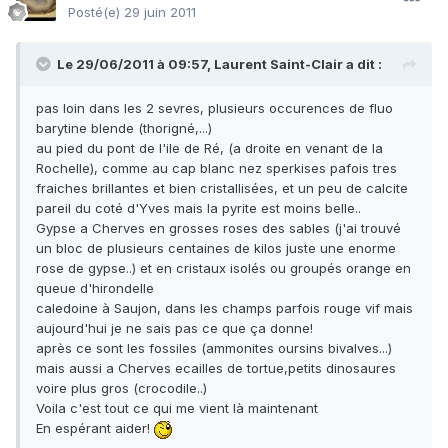
Posté(e)
29 juin 2011
Le 29/06/2011 à 09:57, Laurent Saint-Clair a dit :
pas loin dans les 2 sevres, plusieurs occurences de fluo
barytine blende (thorigné,...)
au pied du pont de l'ile de Ré, (a droite en venant de la
Rochelle), comme au cap blanc nez sperkises pafois tres
fraiches brillantes et bien cristallisées, et un peu de calcite
pareil du coté d'Yves mais la pyrite est moins belle..
Gypse a Cherves en grosses roses des sables (j'ai trouvé
un bloc de plusieurs centaines de kilos juste une enorme
rose de gypse..) et en cristaux isolés ou groupés orange en
queue d'hirondelle
caledoine à Saujon, dans les champs parfois rouge vif mais
aujourd'hui je ne sais pas ce que ça donne!
après ce sont les fossiles (ammonites oursins bivalves...)
mais aussi a Cherves ecailles de tortue,petits dinosaures
voire plus gros (crocodile..)
Voila c'est tout ce qui me vient là maintenant
En espérant aider!