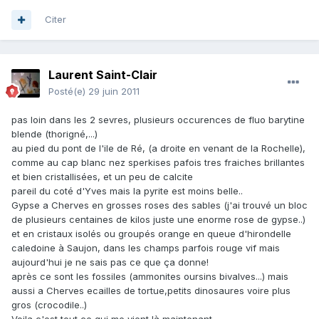
Citer
Laurent Saint-Clair
Posté(e)
29 juin 2011
pas loin dans les 2 sevres, plusieurs occurences de fluo barytine
blende (thorigné,...)
au pied du pont de l'ile de Ré, (a droite en venant de la Rochelle),
comme au cap blanc nez sperkises pafois tres fraiches brillantes
et bien cristallisées, et un peu de calcite
pareil du coté d'Yves mais la pyrite est moins belle..
Gypse a Cherves en grosses roses des sables (j'ai trouvé un bloc
de plusieurs centaines de kilos juste une enorme rose de gypse..)
et en cristaux isolés ou groupés orange en queue d'hirondelle
caledoine à Saujon, dans les champs parfois rouge vif mais
aujourd'hui je ne sais pas ce que ça donne!
après ce sont les fossiles (ammonites oursins bivalves...) mais
aussi a Cherves ecailles de tortue,petits dinosaures voire plus
gros (crocodile..)