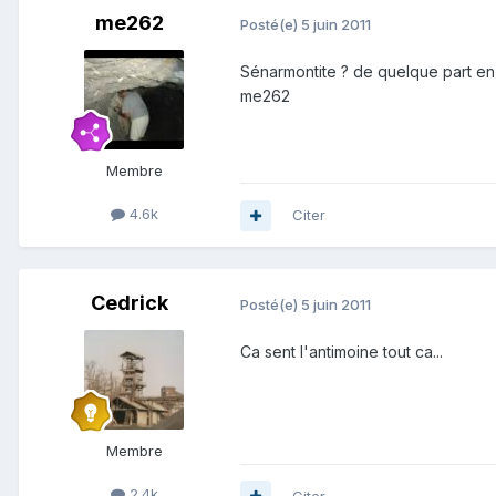
me262
Posté(e)
5 juin 2011
Sénarmontite ? de quelque part en
me262
Membre
4.6k
Citer
Cedrick
Posté(e)
5 juin 2011
Ca sent l'antimoine tout ca...
Membre
2.4k
Citer