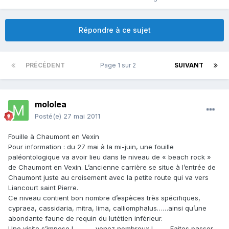
Répondre à ce sujet
PRÉCÉDENT
Page 1 sur 2
SUIVANT
mololea
Posté(e)
27 mai 2011
Fouille à Chaumont en Vexin
Pour information : du 27 mai à la mi-juin, une fouille
paléontologique va avoir lieu dans le niveau de « beach rock »
de Chaumont en Vexin. L’ancienne carrière se situe à l’entrée de
Chaumont juste au croisement avec la petite route qui va vers
Liancourt saint Pierre.
Ce niveau contient bon nombre d’espèces très spécifiques,
cypraea, cassidaria, mitra, lima, calliomphalus……ainsi qu’une
abondante faune de requin du lutétien inférieur.
Une visite s’impose !…………venez nombreux !.......... Faites passer