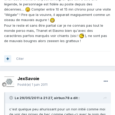
légende, le personnage est fidèle au poste depuis des
décennies....
Compter entre 10 et 15 mn chrono pour une visite
"illégale" ! Pire que la vouivre, il apparait magiquement comme un
oiseau de mauvais augure !
Pour le reste et sans être partial car je ne connais pas tout le
monde perso mais, Thanet et Elasmo bien qu'avec des
caractères parfois marqués voir chiants (sisi !
), ne sont pas
de mauvais bougres alors zeeeen les gratteux !
Citer
JexSavoie
Posté(e)
1 juin 2011
Le 29/05/2011 à 21:27, airbus78 a dit :
c'est quelque peu ahurissant pour un non initié comme moi
de voir des prises de bec comme celles-ci avec le nom des