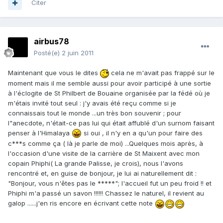
Citer
airbus78
Posté(e)
2 juin 2011
Maintenant que vous le dites
cela ne m'avait pas frappé sur le
moment mais il me semble aussi pour avoir participé à une sortie
à l'éclogite de St Philbert de Bouaine organisée par la fédé où je
m'étais invité tout seul : j'y avais été reçu comme si je
connaissais tout le monde ...un très bon souvenir ; pour
l"anecdote, n'était-ce pas lui qui était affublé d'un surnom faisant
penser à l'Himalaya
si oui , il n'y en a qu'un pour faire des
c***s comme ça ( là je parle de moi) ...Quelques mois après, à
l'occasion d'une visite de la carrière de St Maixent avec mon
copain Phiphi( La grande Palisse, je crois), nous l'avons
rencontré et, en guise de bonjour, je lui ai naturellement dit :
"Bonjour, vous n'êtes pas le *****"; l'accueil fut un peu froid !! et
Phiphi m'a passé un savon !!!!!! Chassez le naturel, il revient au
galop ......j'en ris encore en écrivant cette note