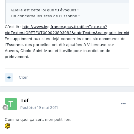
Quelle est cette loi que tu évoques ?
Ca concerne les sites de l'Essonne ?
C'est là :
http://www.legifrance.gouv.fr/affichTexte.do?
cidTexte=JORFTEXT000023893982&dateTexte=&categorieLien=id
En supplément aux sites déjà concernés dans six communes de
l'Essonne, des parcelles ont été ajoutées à Villeneuve-sur-
Auvers, Chalo-Saint-Mars et Itteville pour interdiction de
prélèvement.
Citer
Tof
Posté(e)
19 mai 2011
Comme quoi ça sert, mon petit lien.