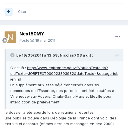
Citer
Next50MY
Posté(e)
19 mai 2011
Le 19/05/2011 à 13:58, Nicolas703 a dit :
C'est là :
http://www.legifrance.gouv.fr/affichTexte.do?
cidTexte=JORFTEXT000023893982&dateTexte=&categorieL
ien=id
En supplément aux sites déjà concernés dans six
communes de l'Essonne, des parcelles ont été ajoutées à
Villeneuve-sur-Auvers, Chalo-Saint-Mars et Itteville pour
interdiction de prélèvement.
le dossier a été abordé lors de reunions récentes
une publi se trouve dans Géologie de la France dont voici des
extraits ci dessous (cf mes derniers messages en dec 2000)