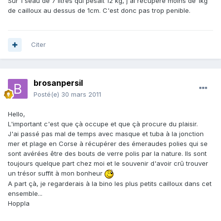
Sur 1 seau de 7 litres qui pesait 12 kg, j'ai recupere moins de 1kg
de cailloux au dessus de 1cm. C'est donc pas trop penible.
Citer
brosanpersil
Posté(e)
30 mars 2011
Hello,
L'important c'est que çà occupe et que çà procure du plaisir.
J'ai passé pas mal de temps avec masque et tuba à la jonction
mer et plage en Corse à récupérer des émeraudes polies qui se
sont avérées être des bouts de verre polis par la nature. Ils sont
toujours quelque part chez moi et le souvenir d'avoir crû trouver
un trésor suffit à mon bonheur
A part çà, je regarderais à la bino les plus petits cailloux dans cet
ensemble...
Hoppla