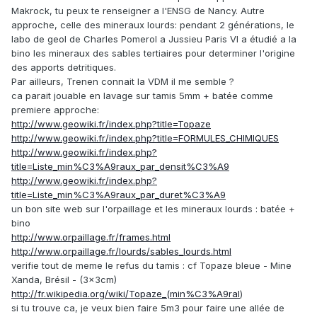
Makrock, tu peux te renseigner a l'ENSG de Nancy. Autre
approche, celle des mineraux lourds: pendant 2 générations, le
labo de geol de Charles Pomerol a Jussieu Paris VI a étudié a la
bino les mineraux des sables tertiaires pour determiner l'origine
des apports detritiques.
Par ailleurs, Trenen connait la VDM il me semble ?
ca parait jouable en lavage sur tamis 5mm + batée comme
premiere approche:
http://www.geowiki.fr/index.php?title=Topaze
http://www.geowiki.fr/index.php?title=FORMULES_CHIMIQUES
http://www.geowiki.fr/index.php?
title=Liste_min%C3%A9raux_par_densit%C3%A9
http://www.geowiki.fr/index.php?
title=Liste_min%C3%A9raux_par_duret%C3%A9
un bon site web sur l'orpaillage et les mineraux lourds : batée +
bino
http://www.orpaillage.fr/frames.html
http://www.orpaillage.fr/lourds/sables_lourds.html
verifie tout de meme le refus du tamis : cf Topaze bleue - Mine
Xanda, Brésil - (3x3cm)
http://fr.wikipedia.org/wiki/Topaze_(min%C3%A9ral
)
si tu trouve ca, je veux bien faire 5m3 pour faire une allée de