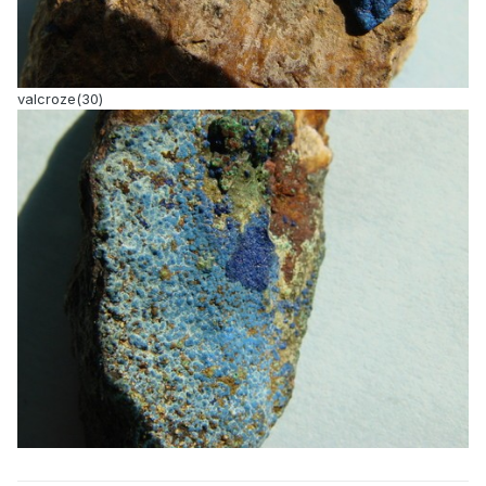
valcroze(30)