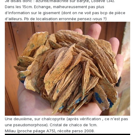
Je disais donc : azurite/malachite sur baryte, Lodève (34).
Dans les 15cm. Echange, malheureusement pas plus
d'information sur le gisement (dont on ne voit pas bcp de pièce
d'ailleurs. Pb de localisation erronnée pensez-vous ?)
Une deuxième, sur chalcopyrite (après vérification , ce n'est pas
une pseudomorphose). Cristal de chalco de 1cm.
Millau (proche péage A75), récolte perso 2008.