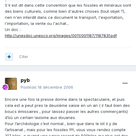
S'il est dit dans cette convention que les fossiles et minéraux sont
des biens culturels, comme bien d'autres choses (tout objet ?),
rien n'en interdit dans ce document le transport, l'exportation,
l'importation, la vente ou l'achat...
Un doc :
http://unesdoc.unesco.org/images/0011/001187/118783f.pdf
Citer
pyb
Posté(e)
18 décembre 2006
Encore une fois la presse donne dans la spectaculaire, et puis
cela est a peut pres la deuxième saisie en un an ( il faut bien des
boucs émissaires , pour laissez passer les autres commerçants)
d’où un certain laxisme aux douanes.
Pour l’archéologie c’est normal , bien que dans le lot il y de
l’artisanat , mais pour les fossiles !!!!!, vous vous rendez compte
317 kilos, a quand une saisie record de 500kilos qui plus est des