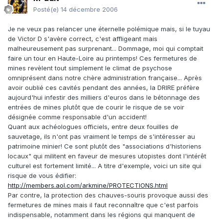
Posté(e)
14 décembre 2006
Je ne veux pas relancer une éternelle polémique mais, si le tuyau
de Victor D s'avère correct, c'est affligeant mais
malheureusement pas surprenant... Dommage, moi qui comptait
faire un tour en Haute-Loire au printemps! Ces fermetures de
mines revèlent tout simplement le climat de psychose
omniprésent dans notre chère administration française... Après
avoir oublié ces cavités pendant des années, la DRIRE préfère
aujourd'hui infestir des milliers d'euros dans le bétonnage des
entrées de mines plutôt que de courir le risque de se voir
désignée comme responsable d'un accident!
Quant aux achéologues officiels, entre deux fouilles de
sauvetage, ils n'ont pas vraiment le temps de s'intéresser au
patrimoine minier! Ce sont plutôt des "associations d'historiens
locaux" qui militent en faveur de mesures utopistes dont l'intérêt
culturel est fortement limité... A titre d'exemple, voici un site qui
risque de vous édifier:
http://members.aol.com/arkmine/PROTECTIONS.html
Par contre, la protection des chauves-souris provoque aussi des
fermetures de mines mais il faut reconnaître que c'est parfois
indispensable, notamment dans les régions qui manquent de