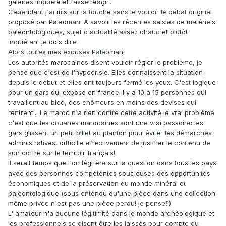
galeries inquiète et fasse réagir...
Cependant j'ai mis sur la touche sans le vouloir le débat originel
proposé par Paleoman. A savoir les récentes saisies de matériels
paléontologiques, sujet d'actualité assez chaud et plutôt
inquiétant je dois dire.
Alors toutes mes excuses Paleoman!
Les autorités marocaines disent vouloir régler le problème, je
pense que c'est de l'hypocrisie. Elles connaissent la situation
depuis le début et elles ont toujours fermé les yeux. C'est logique
pour un gars qui expose en france il y a 10 à 15 personnes qui
travaillent au bled, des chômeurs en moins des devises qui
rentrent... Le maroc n'a rien contre cette activité le vrai problème
c'est que les douanes marocaines sont une vrai passoire: les
gars glissent un petit billet au planton pour éviter les démarches
administratives, difficille effectivement de justifier le contenu de
son coffre sur le territoir français!
Il serait temps que l'on légifère sur la question dans tous les pays
avec des personnes compétentes soucieuses des opportunités
économiques et de la préservation du monde minéral et
paléontologique (sous entendu qu'une pièce dans une collection
même privée n'est pas une pièce perdu! je pense?).
L' amateur n'a aucune légitimité dans le monde archéologique et
les professionnels se disent être les laissés pour compte du