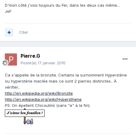
D'mon côté j'vois toujours du Fer, dans les deux cas même...
JeF
Citer
Pierre.G
Posté(e)
17 janvier 2010
Ca s'appelle de la bronzite. Certains la surnomment Hyperstène
ou hyperstène maclée mais ce sont 2 pierres distinctes.. À
vérifier..
http://en.wikipedia.org/wiki/Bronzite
http://en.wikipedia.org/wiki/Hypersthene
PS: On épellent Chicoutimi (sans "e" à la fin).