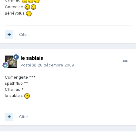
Chaillac
Coccolite
Bénévolus
Citer
le sablais
Posté(e)
28 décembre 2009
Cumengeite ***
spathfluo **
Chaillac *
le sablais
Citer