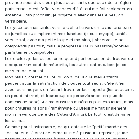
province sous des cieux plus accueillants que ceux de la région
parisienne : c'est l'effet vacances d'été, qui me fait replonger en
enfance ! l'an prochain, je projette d'aller dans les Alpes, on
verra bien).
Les yeux tournés tantôt vers le ciel, à travers un tuyau, une paire
de jumelles ou simplement mes lunettes (je suis myope), tantôt
vers le sol, avec ma petite loupe et ma bino, j'observe. Je ne
comprends pas tout, mais je progresse. Deux passions/hobbies
parfaitement compatibles !
Les étoiles, je les collectionne quand j'ai l'occasion de trouver ou
d'acquérir un bout de météorite, les autres cailloux, ben je les
mets en boite aussi.
Mon plaisir, c'est le caillou du coin, celui que mes enfants
peuvent avoir la satisfaction de trouver tout seuls, d'identifier
avec leurs moyens en faisant travailler leur jugeote (les bouquins,
un peu d'internet, et beaucoup de persévérance, en plus de
conseils de papa). J'aime aussi les minéraux plus exotiques, mais
pour d'autres raisons (l'améthyste du Brésil me fait finalement
moins rêver que celle des Côtes d'Armor). Le tout, c'est de varier
les coins...
Comme pour l'astronomie, ce qui entoure le "petit" monde des
"caillouteux" (j'ai vu ce terme utilisé à plusieurs reprises, je me