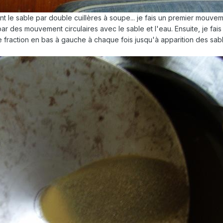
 le sable par double cuillères à soupe... je fais un premier mouvem
ar des mouvement circulaires avec le sable et l'eau. Ensuite, je fais 
fraction en bas à gauche à chaque fois jusqu'à apparition des sable