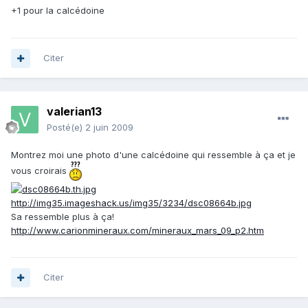
+1 pour la calcédoine
Citer
valerian13
Posté(e)
2 juin 2009
Montrez moi une photo d'une calcédoine qui ressemble à ça et je
vous croirais
http://img35.imageshack.us/img35/3234/dsc08664b.jpg
Sa ressemble plus à ça!
http://www.carionmineraux.com/mineraux_mars_09_p2.htm
Citer