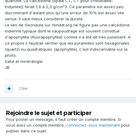
quartzite. La calcédoine (opale CT, CT pour cristobalite-
tridymite)) ferait 1,9 à 2,3 g/cm^3. Ce paramètre est assez peu
discriminant d'autant plus qu'une erreur de 10% est assez vite
venue. Il vaut mieux considérer la dureté.
Le lien de Geonaute sur mindat.org ne figure pas une calcédoine
indienne typique dont le saupoudrage est souvent constitué
d'apophyllite (fluorapophyllite) comme il a été dit très justement. A
ce propos il faudrait vérifier que les pyramides sont hexagonales
(quartz) ou quadratiques (apophyllite), c'est indiscernable sur la
photo.
Salut et minéralogie.
JB
Citer
Rejoindre le sujet et participer
Pour poster un message, il faut créer un compte membre. Si
vous avez un compte membre,
connectez-vous maintenant
pour
publier dans ce sujet.