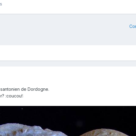
es
Co
 santonien de Dordogne.
r? :coucou!: