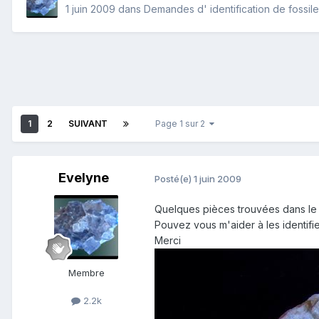
1 juin 2009
dans
Demandes d' identification de fossil
1
2
SUIVANT
Page 1 sur 2
Evelyne
Posté(e)
1 juin 2009
Quelques pièces trouvées dans le
Pouvez vous m'aider à les identifie
Merci
Membre
2.2k