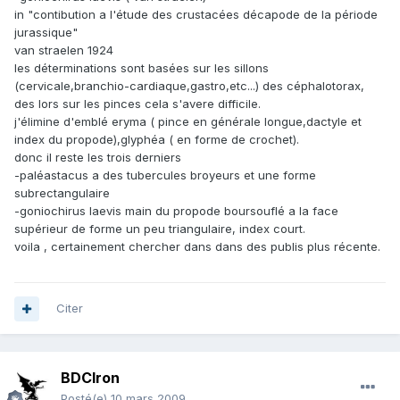
in "contibution a l'étude des crustacées décapode de la période
jurassique"
van straelen 1924
les déterminations sont basées sur les sillons
(cervicale,branchio-cardiaque,gastro,etc...) des céphalotorax,
des lors sur les pinces cela s'avere difficile.
j'élimine d'emblé eryma ( pince en générale longue,dactyle et
index du propode),glyphéa ( en forme de crochet).
donc il reste les trois derniers
-paléastacus a des tubercules broyeurs et une forme
subrectangulaire
-goniochirus laevis main du propode boursouflé a la face
supérieur de forme un peu triangulaire, index court.
voila , certainement chercher dans dans des publis plus récente.
Citer
BDCIron
Posté(e)
10 mars 2009