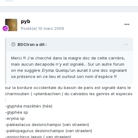
pyb
Posté(e)
10 mars 2009
BDCIron a dit :
Merci !!! J'ai cherché dans la maigre doc de cette carrière,
mais aucun decapode n'y est signalé... Sur un autre forum
on me suggère
Eryma
. Quelqu'un aurait il une doc signalant
sa présence en ce lieu et surtout son nom d'espèce !!!
sur la bordure occidentale du bassin de paris est signalé dans le
charmoutien ( =plienbachien ) du calvados les genres et especes
:
-glyphéa mazétiéri (hée)
-glyphéa sp
-eryma sp
-paléastacus deslonchampsi (van straelen)
-paléopagurus deslonchampsi (van straelen)
-goniochirus laevis ( van straelen)