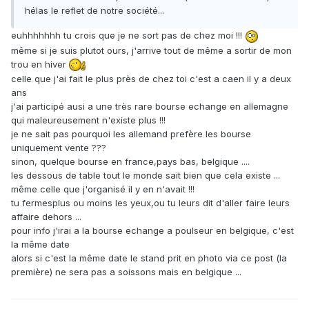
hélas le reflet de notre société...
euhhhhhhh tu crois que je ne sort pas de chez moi !!!
même si je suis plutot ours, j'arrive tout de même a sortir de mon
trou en hiver
celle que j'ai fait le plus près de chez toi c'est a caen il y a deux
ans
j'ai participé ausi a une très rare bourse echange en allemagne
qui maleureusement n'existe plus !!!
je ne sait pas pourquoi les allemand prefère les bourse
uniquement vente ???
sinon, quelque bourse en france,pays bas, belgique ....
les dessous de table tout le monde sait bien que cela existe ...
même celle que j'organisé il y en n'avait !!!
tu fermesplus ou moins les yeux,ou tu leurs dit d'aller faire leurs
affaire dehors ...
pour info j'irai a la bourse echange a poulseur en belgique, c'est
la même date
alors si c'est la même date le stand prit en photo via ce post (la
première) ne sera pas a soissons mais en belgique ...