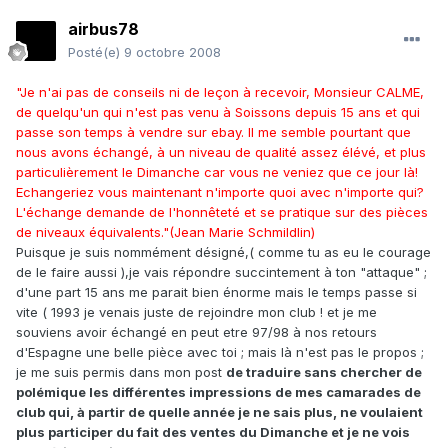
airbus78
Posté(e)
9 octobre 2008
"Je n'ai pas de conseils ni de leçon à recevoir, Monsieur CALME,
de quelqu'un qui n'est pas venu à Soissons depuis 15 ans et qui
passe son temps à vendre sur ebay. Il me semble pourtant que
nous avons échangé, à un niveau de qualité assez élévé, et plus
particulièrement le Dimanche car vous ne veniez que ce jour là!
Echangeriez vous maintenant n'importe quoi avec n'importe qui?
L'échange demande de l'honnêteté et se pratique sur des pièces
de niveaux équivalents."(Jean Marie Schmildlin)
Puisque je suis nommément désigné,( comme tu as eu le courage
de le faire aussi ),je vais répondre succintement à ton "attaque" ;
d'une part 15 ans me parait bien énorme mais le temps passe si
vite ( 1993 je venais juste de rejoindre mon club ! et je me
souviens avoir échangé en peut etre 97/98 à nos retours
d'Espagne une belle pièce avec toi ; mais là n'est pas le propos ;
je me suis permis dans mon post
de traduire sans chercher de
polémique les différentes impressions de mes camarades de
club qui, à partir de quelle année je ne sais plus, ne voulaient
plus participer du fait des ventes du Dimanche et je ne vois