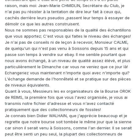
raison, mais moi: Jean-Marie CHMIDLIN, Secrétaire du Club, je
n'ai pas pu résister à la tentation de dire leur fait à ceux qui,
cachés derrière leurs pseudos ,passent leur temps à essayer de
démolir ce que les autres construisent.
Nous ne sommes pas responsables de la qualité des échantillons
que vous apportez; C'est vous qui faites le niveau des échanges!
Je n'ai pas de conseils ni de leçon à recevoir, Monsieur CALME,
de quelqu'un qui n'est pas venu à Soissons depuis 15 ans et qui
passe son temps à vendre sur ebay. Il me semble pourtant que
nous avons échangé, à un niveau de qualité assez élévé, et plus
particulièrement le Dimanche car vous ne veniez que ce jour là!
Echangeriez vous maintenant n'importe quoi avec n'importe qui?
L'échange demande de l'honnêteté et se pratique sur des pièces
de niveaux équivalents.
Quant à vous, Messieurs les ex organisateurs de la Bourse OROK
de REIMS, la première fois que vous l'avez organisée, je vous ai
transmis notre fichier d'adresse et vous n'avez contacté
pratiquement que des collectionneurs de fossiles!
Je connais bien Didier WALHAIN, que j'apprécie beaucoup et je
regrette que notre bourse soit tombée le même jour que la sienne
car sinon il serait venu à Soissons, comme l'an dernier. Il se serait
peut être senti un peu seul, la plupart des collectionneurs de