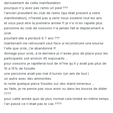
deroulement de cette manifestation
pourquoi n'y avez pas remis un pied ???
l'ancien president du club de reims (qui etait present a votre
manifestation), n'hesité pas a venir nous soutenir tout les ans
et vous peut etre la première année !!! je n'e m'en rapelle plus
personne du club de soissons n'a jamais fait le deplacement a
orok
pourtant elle a perduré 6 7 ans ???
maintenant me retrouvant seul face a reconstruire une bourse
t'elle que orok, j'ai abandonné !!!
domage pour orok, a la dernière je n'avais plus de place pour les
participants soit environ 45 exposants ...
pour soissons je rapellerai tout de m^me qu'il y avait pas plus de
10 a 15% de fossille
une personne avait pas mal d'oursin (un ami de toul )
un autre avec des ammonites
le reste quelque piece fossiles sur des stand mineraux ...
au faite, je ne pense pas vous avoir vu dans les bourse de didier
????
pour cette année quoi de plus normal cela tombé en même temps
l'an passé ce n'etait pas le cas ????