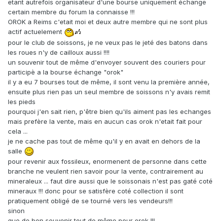
etant autrefois organisateur d'une bourse uniquement échange
certain membre du forum la connaisse !!!
OROK a Reims c'etait moi et deux autre membre qui ne sont plus
actif actuelement
pour le club de soissons, je ne veux pas le jeté des batons dans
les roues n'y de cailloux aussi !!!!
un souvenir tout de même d'envoyer souvent des couriers pour
participè a la bourse échange "orok"
il y a eu 7 bourses tout de même, il sont venu la première année,
ensuite plus rien pas un seul membre de soissons n'y avais remit
les pieds
pourquoi j'en sait rien, p'être bien qu'ils aiment pas les echanges
mais prefère la vente, mais en aucun cas orok n'etait fait pour
cela ...
je ne cache pas tout de même qu'il y en avait en dehors de la
salle
pour revenir aux fossileux, enormenent de personne dans cette
branche ne veulent rien savoir pour la vente, contrairement au
mineraleux ... faut dire aussi que le soissonais n'est pas gaté coté
mineraux !!! donc pour se satisfère coté collection il sont
pratiquement obligé de se tourné vers les vendeurs!!!
sinon
que de bon souvenir tout de même pour orok !!!