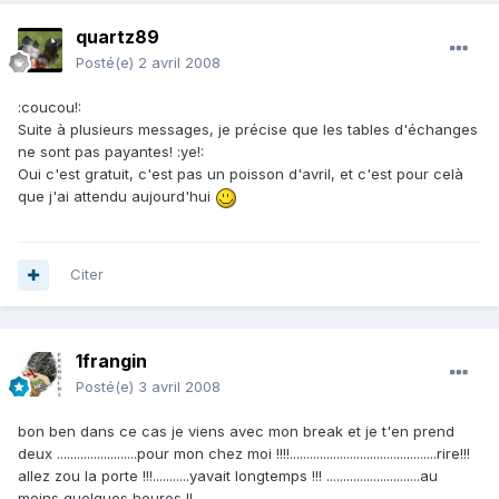
quartz89
Posté(e)
2 avril 2008
:coucou!:
Suite à plusieurs messages, je précise que les tables d'échanges
ne sont pas payantes! :ye!:
Oui c'est gratuit, c'est pas un poisson d'avril, et c'est pour celà
que j'ai attendu aujourd'hui
Citer
1frangin
Posté(e)
3 avril 2008
bon ben dans ce cas je viens avec mon break et je t'en prend
deux ........................pour mon chez moi !!!!............................................rire!!!
allez zou la porte !!!...........yavait longtemps !!! ............................au
moins quelques heures !!