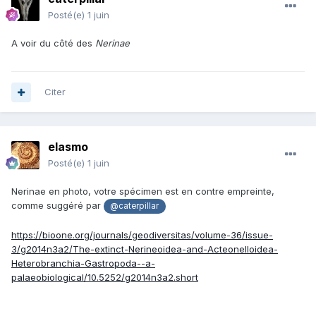
Posté(e)
1 juin
A voir du côté des
Nerinae
Citer
elasmo
Posté(e)
1 juin
Nerinae en photo, votre spécimen est en contre empreinte,
comme suggéré par
@caterpillar
https://bioone.org/journals/geodiversitas/volume-36/issue-
3/g2014n3a2/The-extinct-Nerineoidea-and-Acteonelloidea-
Heterobranchia-Gastropoda--a-
palaeobiological/10.5252/g2014n3a2.short