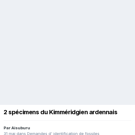
2 spécimens du Kimméridgien ardennais
Par
Aisuburu
31 mai
dans
Demandes d' identification de fossiles