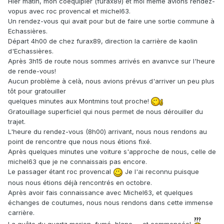
Hier matin, mon coéquipier (furax89) et moi même avions rendez-
vopus avec roc provencal et michel63.
Un rendez-vous qui avait pour but de faire une sortie commune à
Echassières.
Départ 4h00 de chez furax89, direction la carrière de kaolin
d'Echassières.
Après 3h15 de route nous sommes arrivés en avanvce sur l'heure
de rende-vous!
Aucun problème à celà, nous avions prévus d'arriver un peu plus
tôt pour gratouiller
quelques minutes aux Montmins tout proche!
Gratouillage superficiel qui nous permet de nous dérouiller du
trajet.
L'heure du rendez-vous (8h00) arrivant, nous nous rendons au
point de rencontre que nous nous étions fixé.
Après quelques minutes une voiture s'approche de nous, celle de
michel63 que je ne connaissais pas encore.
Le passager étant roc provencal
Je l'ai reconnu puisque
nous nous étions déjà rencontrés en octobre.
Après avoir fais connaissance avec Michel63, et quelques
échanges de coutumes, nous nous rendons dans cette immense
carrière.
La quête du quartz morion, fumé, blanc .... et commencée!