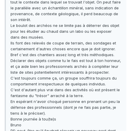
tout le contexte dans lequel se trouvait l'objet. On peut faire
le parallèle avec un échantillon minéral, sans indication de
provenance, de contexte géologique, il perd beaucoup de
son intérêt.
Le boulot des archéos ne se limite pas à déterrer des objet
pour les étudier au chaud dans un labo ou les exposer
dans des musées.
Ils font des relevés de coupe de terrain, des sondages et
certainement d'autres choses encore que je doit ignorer.
Bref c'est des chantiers assez long et très méthodiques.
Déclarer des objets comme tu le fais est tout à ton honneur,
et ça aide bien les professionnels archéo à compléter leur
liste de sites potentiellemnt intéressants à prospecter.
C'est toujours comme ça, un groupe souffrira toujours du
comportement irrespectueux de quelques individus.
C'est d'autant plus vrai dans des activités où est présent le
fantasme du "trésor" arraché à la terre.
En espérant n'avoir choqué personne en prenant un peu la
défense des professionnels (dont je ne fais pas partie, je
tiens à le préciser).
Bonne journée à tou(te)s
Bruno
PS: peut-être qu'il faudrait réouvrir un nouveau post dont