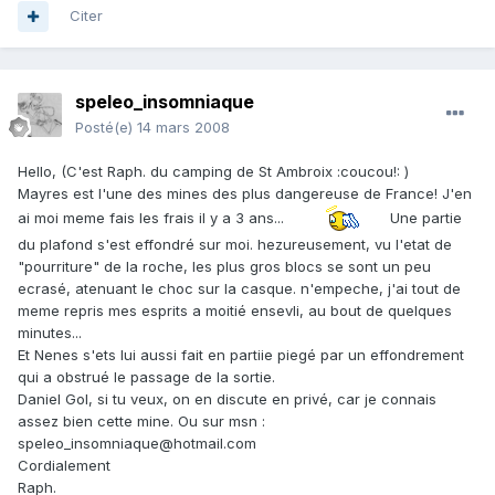
Citer
speleo_insomniaque
Posté(e)
14 mars 2008
Hello, (C'est Raph. du camping de St Ambroix :coucou!: )
Mayres est l'une des mines des plus dangereuse de France! J'en
ai moi meme fais les frais il y a 3 ans...
Une partie
du plafond s'est effondré sur moi. hezureusement, vu l'etat de
"pourriture" de la roche, les plus gros blocs se sont un peu
ecrasé, atenuant le choc sur la casque. n'empeche, j'ai tout de
meme repris mes esprits a moitié ensevli, au bout de quelques
minutes...
Et Nenes s'ets lui aussi fait en partiie piegé par un effondrement
qui a obstrué le passage de la sortie.
Daniel Gol, si tu veux, on en discute en privé, car je connais
assez bien cette mine. Ou sur msn :
speleo_insomniaque@hotmail.com
Cordialement
Raph.